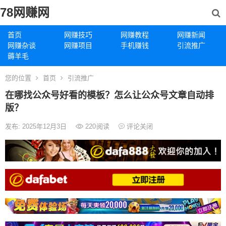
78网赚网
首页
网赚技巧
网赚教程
网赚新闻
网赚杂谈
网赚项目
手机赚钱
引流推广
薅羊毛
您的位置
首页
引流推广
在哪找公众号好看的模板？怎么让公众号文章自动排
版？
发布: 2025年12月3日
220
阅读
评论关闭