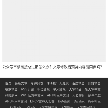
公众号审核链接总过期怎么办？文章修改后预览内容能同步吗？
首页
最新文章
专题列表
注册抢10万红包
百度地图
网站地图
谷歌地图
RSS订阅
千亿影视
星河影视
天堂精品
乐天堂中文
91美剧网
WPT官方中文网
APT扑克中文网
大發體育
蜗牛电竞
APL扑克中文网
EPCP智竟大奖赛
扑克新闻
Dafabet
牌手扑克
QQ扑克
EV扑克
大发专属优惠
大发娱乐
大发幸运转盘