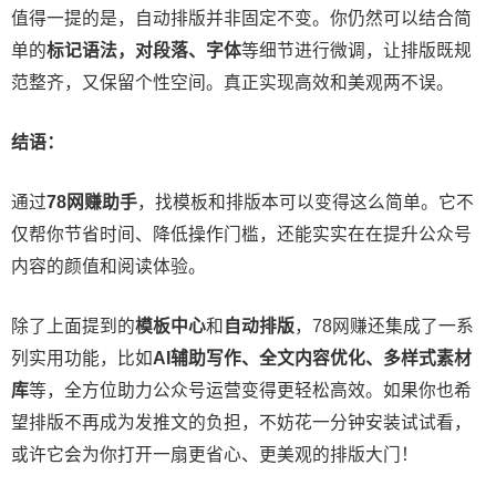
值得一提的是，自动排版并非固定不变。你仍然可以结合简
单的
标记语法，对段落、字体
等细节进行微调，让排版既规
范整齐，又保留个性空间。真正实现高效和美观两不误。
结语：
通过
78网赚助手
，找模板和排版本可以变得这么简单。它不
仅帮你节省时间、降低操作门槛，还能实实在在提升公众号
内容的颜值和阅读体验。
除了上面提到的
模板中心
和
自动排版
，78网赚还集成了一系
列实用功能，比如
AI辅助写作、全文内容优化、多样式素材
库
等，全方位助力公众号运营变得更轻松高效。如果你也希
望排版不再成为发推文的负担，不妨花一分钟安装试试看，
或许它会为你打开一扇更省心、更美观的排版大门！