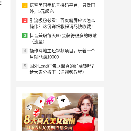
交
悟空美国手机号接码平台，只做国
1
一
外，5元起充
引流吸粉必看：百度霸屏应该怎么
2
操作？这份详细教程请尽快收藏！
抖音兼职每天60 会获得很多的眼球
3
（流量）
操作斗地主短视频项目，玩着一个
4
月就能赚10000+
国外Lead广告联盟真的好赚钱吗？
5
给大家分析下（送视频教程）