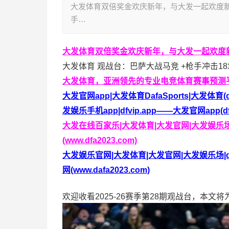
大发体育双倍奖金欢庆新年，与大发一起欢度新年
手…
大发体育双倍奖金欢庆新年，与大发一起欢度新
大发体育 观战台：巴萨大战马竞 +枪手冲击1
大发体育，亚洲领先的专业电竞体育赛事预测
大发官网app|大发体育DafaSports|大发体育
发娱乐手机app|dfvip.app——大发官网app(dfv
大发在线百家乐|大发体育|大发官网|大发娱乐场
(www.dfa2023.com)
大发娱乐官网|大发体育|大发官网|大发娱乐场|daf
网(www.dafa2023.com)
欢迎收看2025-26赛季第28期观战台，本文