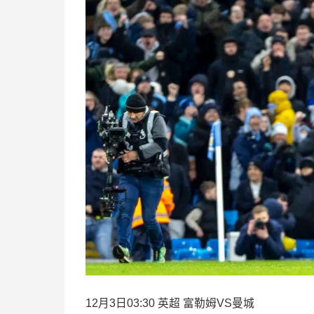
12月3日03:30 英超 富勒姆VS曼城