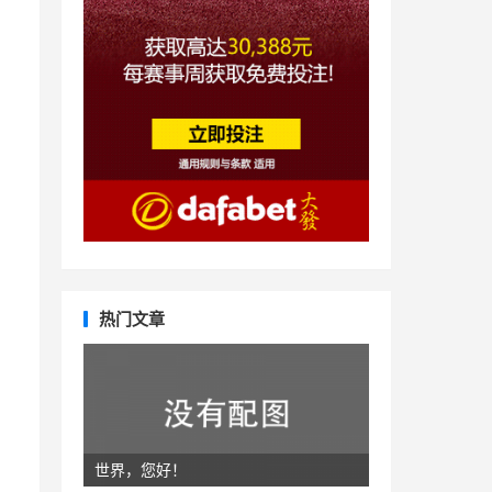
热门文章
世界，您好！