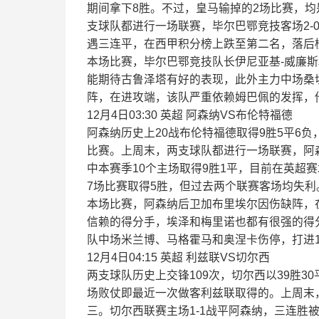
期间拿下8胜。不过，皇马输掉的2场比赛，
支球队都进行一场联赛，毕尔巴鄂竞技客场2-
遇三连平，在西甲积分榜上跌至第二名，落后
本场比赛，毕尔巴鄂竞技队长伊尼亚基-威廉
能期待古鲁泽塔有好的表现，此外主力中场桑
阵，在进攻端，该队严重依赖姆巴佩的发挥，他
12月4日03:30 英超 阿森纳VS布伦特福德
阿森纳历史上20战布伦特福德取得9胜5平6负
比赛。上周末，两支球队都进行一场联赛，阿森
中本赛季10个主场取得9胜1平，目前在英超
7场比赛取得5胜，但过去两个联赛客场均失利
本场比赛，阿森纳后卫加布里埃尔因伤缺阵，
信赖的得分手，埃泽和梅里诺也都有很强的得
队中场米兰博、马格霍马和奥涅卡伤停，打进1
12月4日04:15 英超 利兹联VS切尔西
两支球队历史上交锋109次，切尔西以39胜3
场败仗即最近一次做客利兹联取得的。上周末，
三。切尔西联赛主场1-1战平阿森纳，三连胜