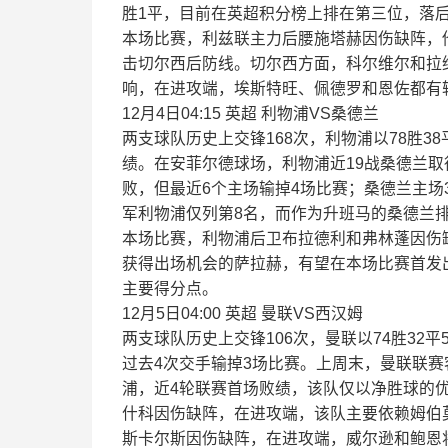
胜1平，目前在英超积分榜上排在第三位，落后
本场比赛，利兹联主力后腰施塔赫因伤缺阵，
击切尔西后防线。切尔西方面，科尔维尔和拉
响，在进攻端，埃斯特旺、佩德罗和恩佐都有
12月4日04:15 英超 利物浦VS桑德兰
两支球队历史上交锋168次，利物浦以78胜3
绩。在安菲尔德球场，利物浦近19战桑德兰取
败，但最近6个主场输掉4场比赛；桑德兰主场
军利物浦仅列第8名，而作为升班马的桑德兰
本场比赛，利物浦后卫布拉德利和弗林蓬因伤
获得出场机会的萨拉赫，有望在本场比赛首发
主要得分点。
12月5日04:00 英超 曼联VS西汉姆
两支球队历史上交锋106次，曼联以74胜32
过去4次交手输掉3场比赛。上周末，曼联联赛客
浦，近4轮联赛首场败绩，该队仅以净胜球的
什科因伤缺阵，在进攻端，该队主要依赖姆伯
斯卡尔斯因伤缺阵，在进攻端，威尔逊和鲍恩