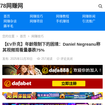
78网赚网
首页
网赚技巧
网赚教程
网赚新闻
网赚杂谈
网赚项目
手机赚钱
引流推广
薅羊毛
您的位置
首页
网赚技巧
【EV扑克】年龄限制下的困境：Daniel Negreanu称
其视频观看量暴跌75%
发布: 2025年11月30日
257
阅读
评论关闭