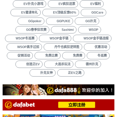
EV扑克小游戏
EV疯狂送票
EV福利
EV邀请有礼
EV顶级反馈60%
GGCare
GGpoker
GGPUKE
GG扑克
GG春季狂欢赛
Sashimi
WSOP
WSOP冬巡赛
WSOP金手链
WSOP金手链战报
WSOP高手过招
丹牛也疯狂逆转胜
优惠活动
促销活动
免费比赛
免费赛
冬巡赛
创造正EV
大逃杀玩法
德州扑克
扑克女神
正EV之路