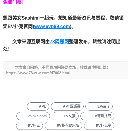
免费门票！
想跟美女Sashimi一起玩，
想知道最新资讯与赛程，
敬请锁
定EV扑克官网(
www.evp99.com
)。
文章来源互联网由
78网赚网
整理发布，转载请注明出
处！
本文来自网络，不代表78网赚网立场，转载请注明出处：
https://www.78wzw.com/47062.html
APL
APT亚巡赛
EVgirls
evpks.com
EV女孩
EV德州扑克
EV扑克
EV扑克娱乐场
EV扑克室