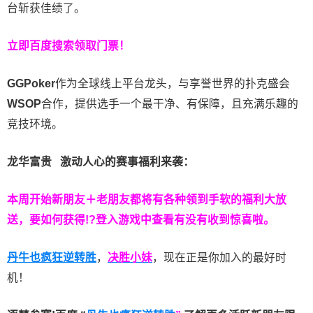
台斩获佳绩了。
立即百度搜索领取门票！
GGPoker
作为全球线上平台龙头，与享誉世界的扑克盛会
WSOP
合作，提供选手一个最干净、有保障，且充满乐趣的
竞技环境。
龙华富贵 激动人心的赛事福利来袭：
本周开始新朋友＋老朋友都将有各种领到手软的福利大放
送，要如何获得!?登入游戏中查看有没有收到惊喜啦。
丹牛也疯狂逆转胜
，
决胜小妹
，现在正是你加入的最好时
机！