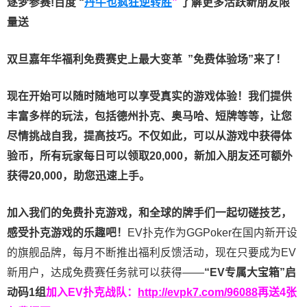
逐梦参赛!百度 “
丹牛也疯狂逆转胜
”
了解更多
活跃新朋友限
量送
双旦嘉年华福利
免费赛史上最大变革
”免费体验场”来了！
现在开始可以随时随地可以享受真实的游戏体验！我们提供
丰富多样的玩法，包括德州扑克、奥马哈、短牌等等，让您
尽情挑战自我，提高技巧。不仅如此，
可以从游戏中获得体
验币，所有玩家每日可以领取20,000，新加入朋友还可额外
获得20,000，助您迅速上手。
加入我们的免费扑克游戏，和全球的牌手们一起切磋技艺，
感受扑克游戏的乐趣吧！
EV扑克作为GGPoker在国内新开设
的旗舰品牌，每月不断推出福利反馈活动，现在只要成为EV
新用户，达成免费赛任务就可以获得——
“EV专属大宝箱”启
动码1组
加入EV扑克战队：
http://evpk7.com/96088
再送4张