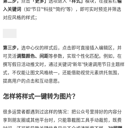
第二步，
点击
「更多」
选项进入
「样式」
模块，在搜索栏
输
入关键词
（如“节日”“科技”“简约”等），即可实时预览并筛选
对应风格的样式；
第三步，
选中心仪的样式后，点击即可直接插入编辑区，并
可灵活
调整颜色、间距
等参数，实现个性化匹配。例如，在
撰写假日活动推文时，通过关键词“新年”快速调用节日主题样
式，不仅能让图文风格统一，还能借助视觉元素烘托氛围，
提高用户的点击和互动意愿。
怎样将样式一键转为图片？​
很多运营者都遇到过这样的情况：把公众号里排好的内容分
享到
朋友圈
或其他平台时，只能靠截图工具手动裁剪，既费