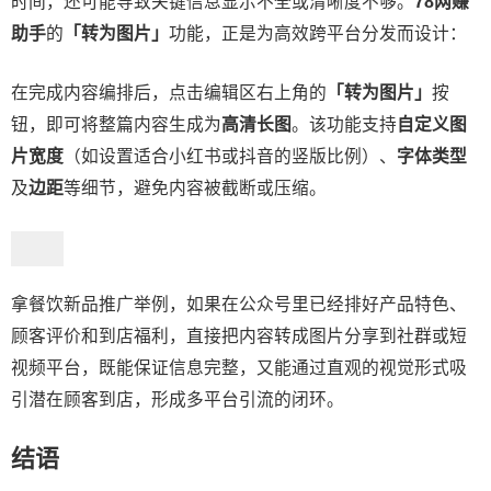
时间，还可能导致关键信息显示不全或清晰度不够。
78网赚
助手
的
「转为图片」
功能，正是为高效跨平台分发而设计：
在完成内容编排后，点击编辑区右上角的
「转为图片」
按
钮，即可将整篇内容生成为
高清长图
。该功能支持
自定义图
片宽度
（如设置适合小红书或抖音的竖版比例）、
字体类型
及
边距
等细节，避免内容被截断或压缩。
拿餐饮新品推广举例，如果在公众号里已经排好产品特色、
顾客评价和到店福利，直接把内容转成图片分享到社群或短
视频平台，既能保证信息完整，又能通过直观的视觉形式吸
引潜在顾客到店，形成多平台引流的闭环。
结语