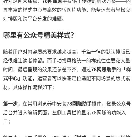
针对这两大痛点，
78网赚助手
提供了便捷的解决方案——内
置丰富的样式中心与高效的转图片功能，能帮运营者轻松应
对排版和跨平台分发的难题。
哪里有公众号精美样式？
​随着用户对内容质感要求越来越高，千篇一律的默认排版已
经很难让读者停留。而手动找风格统一的样式往往要花大量
时间，最后呈现的效果还参差不齐。通过
78网赚助手
的
「样
式中心」
功能，运营者可以快速定位适配不同场景的版式素
材，具体操作流程如下：
第一步，
在常用浏览器中安装
78网赚助手
插件，登录公众号
后台并进入编辑页面，左侧工具栏将显示78网赚的功能入
口；