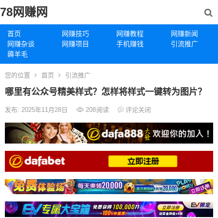
78网赚网
首页
网赚技巧
网赚教程
网赚新闻
网赚杂谈
网赚项目
手机赚钱
引流推广
薅羊毛
您的位置
首页
引流推广
哪里有公众号精美样式？怎样将样式一键转为图片？
发布: 2025年11月28日
208
阅读
评论关闭