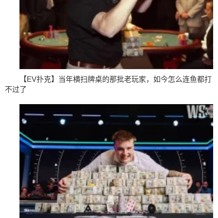
【EV扑克】当年横扫牌桌的那批老玩家，如今怎么连鱼都打
不过了