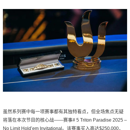
虽然系列赛中每一项赛事都有其独特看点，但全场焦点无疑
将落在本次节目的核心战——赛事# 5 Triton Paradise 2025 –
No Limit Hold’em Invitational。该赛事买入高达$250,000，