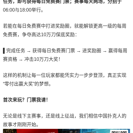
任务，即可获得每日免费赛门票；赛事每天两场，分别于
06:00与18:00举行。
若能在每日免费赛中打进奖励圈，就能解锁更高一级的每周
免费赛，争夺高达10万刀保底奖励：
▌
完成任务 → 获得每日免费赛门票 → 进奖励圈 → 赢得每周
赛资格 → 冲击10万刀大奖！
这样的机制让每一位玩家都能凭实力一步步登顶，真正实现
“零付出赢大奖”的梦想。
首次来玩？门票我请！
无论是线下主赛事，还是线上征战，我们相信中国扑克人的
故事才刚刚开始。