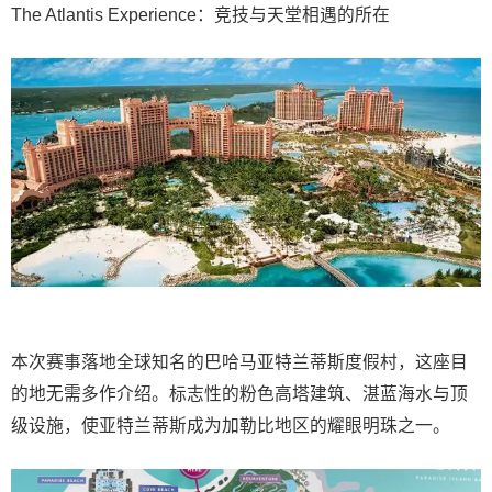
The Atlantis Experience：竞技与天堂相遇的所在
本次赛事落地全球知名的巴哈马亚特兰蒂斯度假村，这座目
的地无需多作介绍。标志性的粉色高塔建筑、湛蓝海水与顶
级设施，使亚特兰蒂斯成为加勒比地区的耀眼明珠之一。