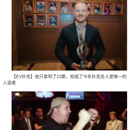
【EV扑克】他只拿到了23票，却成了今年扑克名人堂唯一的
入选者