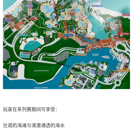
玩家在系列赛期间可享受：
壮观的海滩与清澈通透的海水