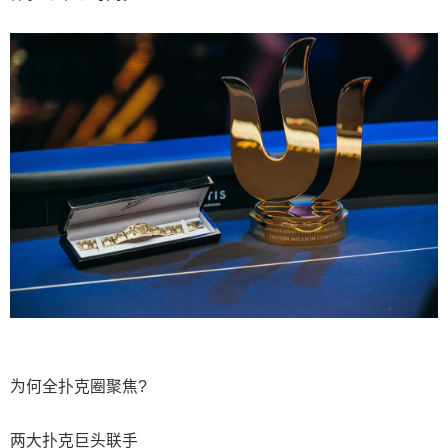
为何全扑克圈聚焦?
两大扑克巨头联手