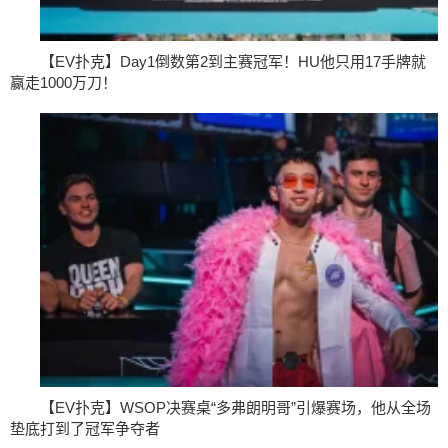
【EV扑克】Day1倒数第2到主赛冠军！HU他只用17手牌就
赢走1000万刀！
【EV扑克】WSOP决赛桌“多弗朗明哥”引爆赛场，他从全场
垫底打到了冠军争夺者