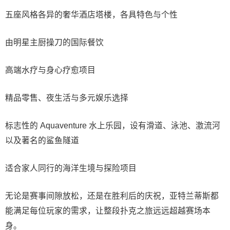
五座风格各异的奢华酒店塔楼，各具特色与个性
由明星主厨操刀的国际餐饮
高端水疗与身心疗愈项目
精品零售、夜生活与多元娱乐选择
标志性的 Aquaventure 水上乐园，设有滑道、泳池、激流河
以及著名的鲨鱼隧道
适合家人同行的海洋生境与探险项目
无论是赛事间隙放松，还是在胜利后的庆祝，亚特兰蒂斯都
能满足每位玩家的需求，让整段扑克之旅远远超越赛场本
身。