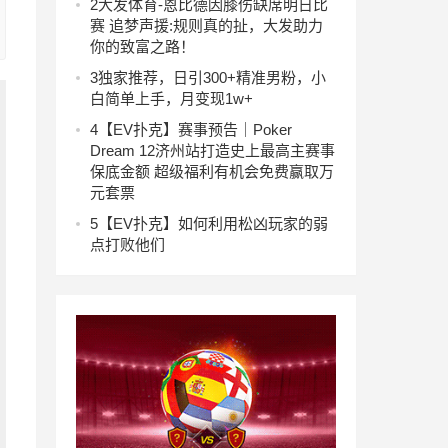
2
大发体育-恩比德因膝伤缺席明日比
赛 追梦声援:规则真的扯，大发助力
你的致富之路！
3
独家推荐，日引300+精准男粉，小
白简单上手，月变现1w+
4
【EV扑克】赛事预告｜Poker
Dream 12济州站打造史上最高主赛事
保底金额 超级福利有机会免费赢取万
元套票
5
【EV扑克】如何利用松凶玩家的弱
点打败他们