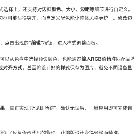
式选择上，还支持对
边框颜色、大小、边距
等细节进行自定义。
边框可能显得突兀，而自定义配色能让整体风格更统一。修改边
，点击出现的
“编辑”
按钮，进入样式调整面板。
可以从色盘中选择预设颜色，也能通过
输入RGB
值精准匹配品
或
对齐方式
，甚至将设计好的样式保存为图片，避免不同设备显
果
，真正实现“所见即所得”。确认无误后，一键应用即可完成调
避免了反复修改代码的繁琐，让排版设计变得轻松而精准。