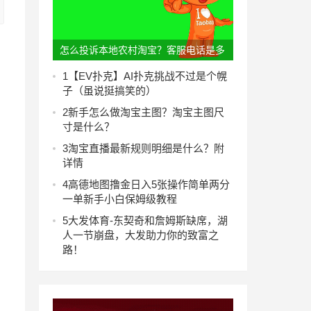
怎么投诉本地农村淘宝？客服电话是多
少？
1
【EV扑克】AI扑克挑战不过是个幌
子（虽说挺搞笑的）
2
新手怎么做淘宝主图？淘宝主图尺
寸是什么？
3
淘宝直播最新规则明细是什么？附
详情
4
高德地图撸金日入5张操作简单两分
一单新手小白保姆级教程
5
大发体育-东契奇和詹姆斯缺席，湖
人一节崩盘，大发助力你的致富之
路！