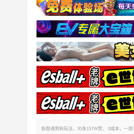
新跑通男粉玩法，30条157W赞， 0成本，