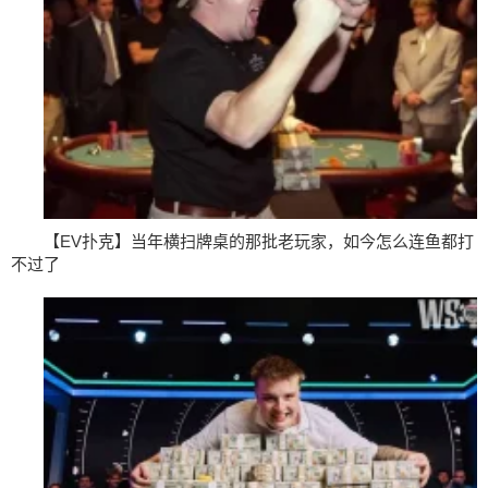
【EV扑克】当年横扫牌桌的那批老玩家，如今怎么连鱼都打
不过了