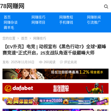
78网赚网
首页
网赚技巧
网赚教程
网赚新闻
网赚杂谈
网赚项目
手机赚钱
引流推广
薅羊毛
您的位置
首页
网赚技巧
【EV扑克】电竞 | 动视宣布《黑色行动7》全球“巅峰
赛竞速”正式开启，25支战队角逐千级巅峰大师
发布: 2025年11月16日
260
阅读
评论关闭