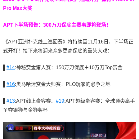
Pro Max大奖
APT下半场预告：
300万刀保底主赛事即将登场！
《APT亚洲扑克线上巡回赛》将持续至11月16日，下半场正
式开打！接下来将迎来众多更高保底的重头大戏：
▌
#14
:神秘赏金猎人赛：150万刀保底＋10万刀Top赏金
▌
#16
:奥马哈迷赏金大师赛：PLO玩家的必争之地
▌
#13
:APT线上豪客赛、
#19
:APT超级豪客赛：全球顶尖高手
争夺银狮与金狮奖杯