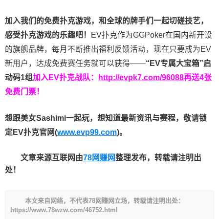
加入我们的免费扑克游戏，和全球的牌手们一起切磋技艺，
感受扑克游戏的乐趣吧！
EV扑克作为GGPoker在国内新开设
的旗舰品牌，每月不断推出福利反馈活动，现在只要成为EV
新用户，达成免费赛任务就可以获得——
“EV专属大宝箱”启
动码1组
加入EV扑克战队：
http://evpk7.com/96088
再送4张
免费门票！
想跟美女Sashimi一起玩，
想知道最新资讯与赛程，
敬请锁
定EV扑克官网(
www.evp99.com
)。
文章来源互联网由
78网赚网
整理发布，转载请注明出
处！
本文来自网络，不代表78网赚网立场，转载请注明出处：
https://www.78wzw.com/46752.html