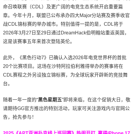
命召唤联赛（CDL）及更广阔的电竞生态系统开启重要篇
章。今年十月，联盟已公布承办四大Major分站赛及赛季收官
战CDL锦标赛的举办城市。特别值得一提的是，CDL将于
2026年3月27日至29日通过DreamHack伯明翰站重返英国，
这是该赛事五年来首次登陆英伦。
此外，《黑色行动7》已确认入选2026年电竞世界杯的首批
20个比赛项目。这场在沙特阿拉伯利雅得举办的赛事将在
CDL赛程之外另设独立锦标赛，为全球玩家开辟新的竞技舞
台。
随着一年一度的“
黑色星期五
”即将来临，在这个促销大日，敬
请期待GG官方推出的特别活动，玩家可关注游戏内与官网公
告，抢先参与！
2025《APT亚洲扑克线上巡回赛》热闹开打 赢得iPhone 17