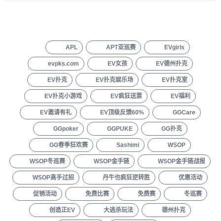
APL
APT亚巡赛
EVgirls
evpks.com
EV女孩
EV德州扑克
EV扑克
EV扑克娱乐场
EV扑克室
EV扑克小游戏
EV疯狂送票
EV福利
EV邀请有礼
EV顶级反馈60%
GGCare
GGpoker
GGPUKE
GG扑克
GG春季狂欢赛
Sashimi
WSOP
WSOP冬巡赛
WSOP金手链
WSOP金手链战报
WSOP高手过招
丹牛也疯狂逆转胜
优惠活动
促销活动
免费比赛
免费赛
冬巡赛
创造正EV
大逃杀玩法
德州扑克