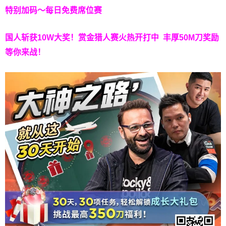
特别加码～每日免费席位赛
国人斩获
10W
大奖！
赏金猎人赛火热开打中 丰厚50M刀奖励
等你来战！