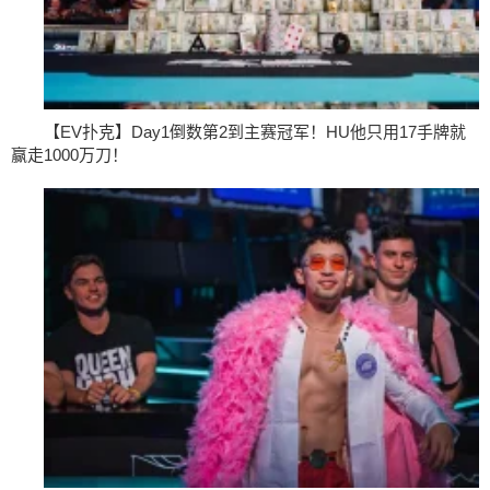
【EV扑克】Day1倒数第2到主赛冠军！HU他只用17手牌就
赢走1000万刀！