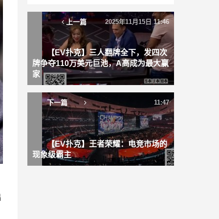
上一篇
2025年11月15日 11:46
【EV扑克】三人翻牌全下，发四次
牌争夺110万美元巨池，A高成为最大赢
家
下一篇
11:47
【EV扑克】王者荣耀：电竞市场的
现象级霸主
出