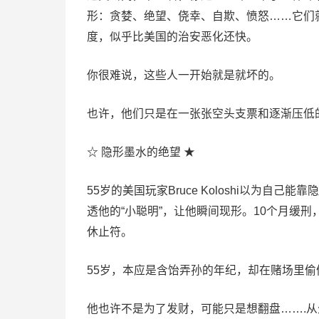
形：贪婪、绝望、侥幸、自欺、愤怒……它们
度，似乎比美国的治安恶化还快。
你很难说，这些人一开始就是就坏的。
也许，他们只是在一张张空头支票和逐渐压低
☆ 隐形墨水的绝望 ★
55岁的美国玩家Bruce Koloshi以为自
透他的“小聪明”，让他瞬间现形。10个月缓
休止符。
55岁，本应是含饴弄孙的年纪，却在赌场里偷
他也许不是为了发财，可能只是想翻盘…….