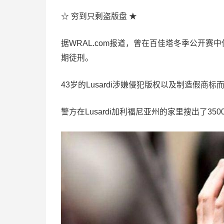
☆ 穷到只剩盗版盘 ★
据WRAL.com报道，曾在百佳塔冬季公开赛中使用假筹码
期徒刑。
43岁的Lusardi涉嫌侵犯版权以及制造假
警方在Lusardi加利福尼亚州的家里搜出了35