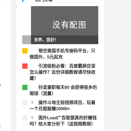
世界，您好！
悟空美国手机号接码平台，只
1
做国外，5元起充
引流吸粉必看：百度霸屏应该
2
怎么操作？这份详细教程请尽快收
藏！
了
抖音兼职每天60 会获得很多的
3
眼球（流量）
操作斗地主短视频项目，玩着
4
一个月就能赚10000+
国外Lead广告联盟真的好赚钱
5
吗？给大家分析下（送视频教程）
看