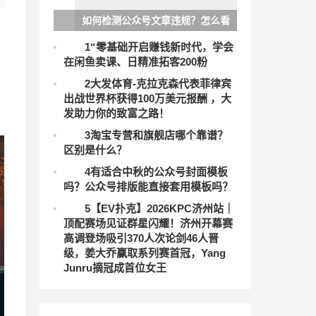
如何检测公众号文章违规？怎么看
已发布的文章有没有违规？
1
“零基础开启赚钱新时代，学会
在闲鱼卖课、日精准拓客200粉
2
大发体育-克拉克森代表菲律宾
出战世界杯获得100万美元报酬 ，大
发助力你的致富之路！
3
淘宝专营和旗舰店哪个靠谱？
区别是什么？
4
有适合中秋的公众号封面模板
吗？公众号排版能直接套用模板吗？
5
【EV扑克】2026KPC济州站｜
顶配赛场见证群星闪耀！济州开幕赛
高调登场吸引370人次论剑46人晋
级，姜大乔赢取系列赛首冠，Yang
Junru摘冠成首位女王