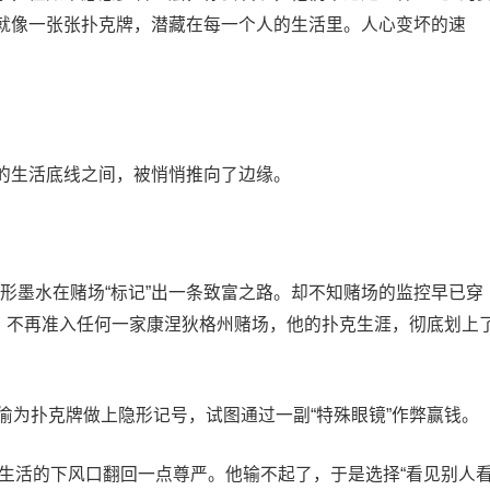
就像一张张扑克牌，潜藏在每一个人的生活里。人心变坏的速
的生活底线之间，被悄悄推向了边缘。
己能靠隐形墨水在赌场“标记”出一条致富之路。却不知赌场的监控早已穿
刑，不再准入任何一家康涅狄格州赌场，他的扑克生涯，彻底划上
偷为扑克牌做上隐形记号，试图通过一副“特殊眼镜”作弊赢钱。
从生活的下风口翻回一点尊严。他输不起了，于是选择“看见别人