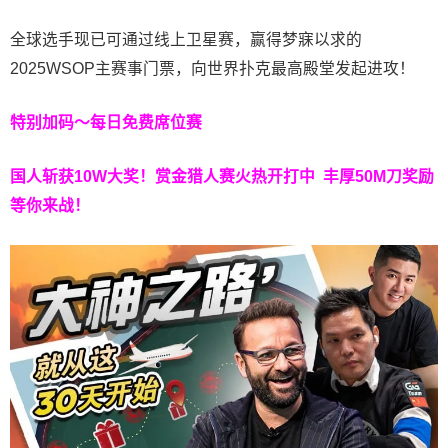
全球选手现已可通过线上卫星赛，赢得梦寐以求的
2025WSOP主赛事门票，向世界扑克最高殿堂发起进攻！
特别加码～每日免费席位赛
国人斩获
10W
大奖！
赏金猎人赛火热开打中 丰厚50M刀奖励
等你来战！