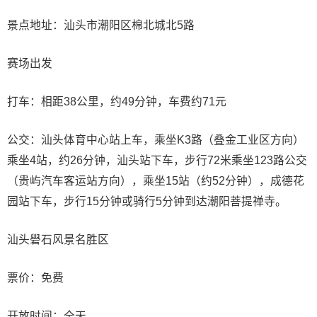
景点地址：汕头市潮阳区棉北城北5路
赛场出发
打车：相距38公里，约49分钟，车费约71元
公交：汕头体育中心站上车，乘坐K3路（叠金工业区方向）
乘坐4站，约26分钟，汕头站下车，步行72米乘坐123路公交
（贵屿汽车客运站方向），乘坐15站（约52分钟），成德花
园站下车，步行15分钟或骑行5分钟到达潮阳菩提禅寺。
汕头礐石风景名胜区
票价：免费
开放时间：全天