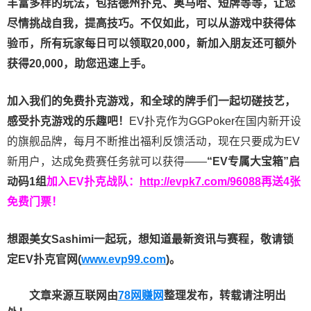
丰富多样的玩法，包括德州扑克、奥马哈、短牌等等，让您
尽情挑战自我，提高技巧。不仅如此，
可以从游戏中获得体
验币，所有玩家每日可以领取20,000，新加入朋友还可额外
获得20,000，助您迅速上手。
加入我们的免费扑克游戏，和全球的牌手们一起切磋技艺，
感受扑克游戏的乐趣吧！
EV扑克作为GGPoker在国内新开设
的旗舰品牌，每月不断推出福利反馈活动，现在只要成为EV
新用户，达成免费赛任务就可以获得——
“EV专属大宝箱”启
动码1组
加入EV扑克战队：
http://evpk7.com/96088
再送4张
免费门票！
想跟美女Sashimi一起玩，
想知道最新资讯与赛程，
敬请锁
定EV扑克官网(
www.evp99.com
)。
文章来源互联网由
78网赚网
整理发布，转载请注明出