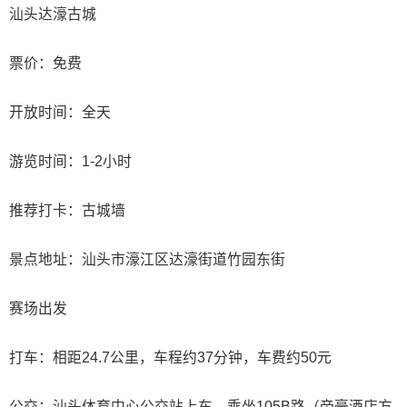
汕头达濠古城
票价：免费
开放时间：全天
游览时间：1-2小时
推荐打卡：古城墙
景点地址：汕头市濠江区达濠街道竹园东街
赛场出发
打车：相距24.7公里，车程约37分钟，车费约50元
公交：汕头体育中心公交站上车，乘坐105B路（帝豪酒店方