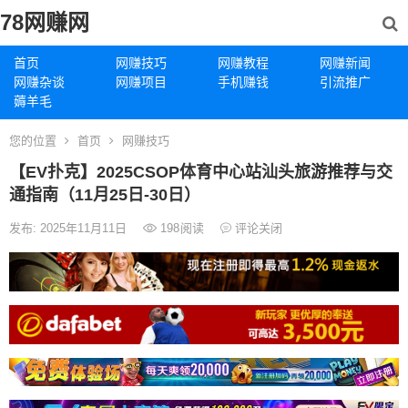
78网赚网
首页
网赚技巧
网赚教程
网赚新闻
网赚杂谈
网赚项目
手机赚钱
引流推广
薅羊毛
您的位置
首页
网赚技巧
【EV扑克】2025CSOP体育中心站汕头旅游推荐与交
通指南（11月25日-30日）
发布: 2025年11月11日
198
阅读
评论关闭