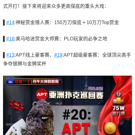
式开打！接下来将迎来众多更高保底的重头大戏：
▌
#14
:神秘赏金猎人赛：150万刀保底＋10万刀Top赏金
▌
#16
:奥马哈迷赏金大师赛：PLO玩家的必争之地
▌
#13
:APT线上豪客赛、
#19
:APT超级豪客赛：全球顶尖高手
争夺银狮与金狮奖杯