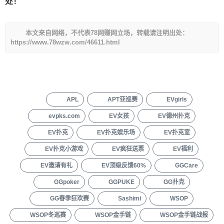
处！
本文来自网络，不代表78网赚网立场，转载请注明出处：
https://www.78wzw.com/46611.html
APL
APT亚巡赛
EVgirls
evpks.com
EV女孩
EV德州扑克
EV扑克
EV扑克娱乐场
EV扑克室
EV扑克小游戏
EV疯狂送票
EV福利
EV邀请有礼
EV顶级反馈60%
GGCare
GGpoker
GGPUKE
GG扑克
GG春季狂欢赛
Sashimi
WSOP
WSOP冬巡赛
WSOP金手链
WSOP金手链战报