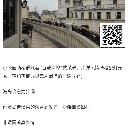
小公园骑楼群藏着 “百载商埠” 的荣光，南洋风情骑楼配灯光
秀，转角可能遇见瓷片嵌墙的非遗匠心；
海岛治愈力拉满
南澳岛青澳湾的海蓝到发光，沙滩细软如棉；
非遗藏着真性情