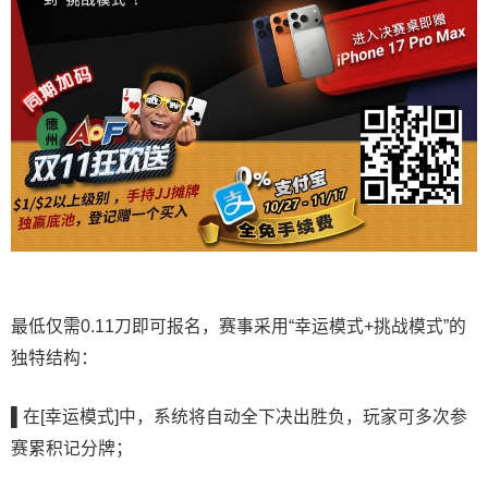
最低仅需0.11刀即可报名，赛事采用“幸运模式+挑战模式”的
独特结构：
▌
在
[幸运模式]中，系统将自动全下决出胜负，玩家可多次参
赛累积记分牌；