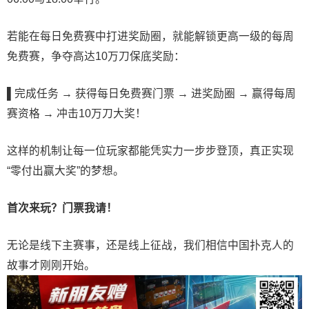
若能在每日免费赛中打进奖励圈，就能解锁更高一级的每周
免费赛，争夺高达10万刀保底奖励：
▌
完成任务 → 获得每日免费赛门票 → 进奖励圈 → 赢得每周
赛资格 → 冲击10万刀大奖！
这样的机制让每一位玩家都能凭实力一步步登顶，真正实现
“零付出赢大奖”的梦想。
首次来玩？门票我请！
无论是线下主赛事，还是线上征战，我们相信中国扑克人的
故事才刚刚开始。