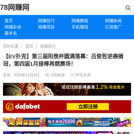
78网赚网
首页
网赚技巧
网赚教程
网赚新闻
网赚杂谈
网赚项目
手机赚钱
引流推广
薅羊毛
您的位置
首页
网赚技巧
【EV扑克】第三届阳羡杯圆满落幕：吕俊哲逆袭摘
冠，第四届1月接棒再燃赛场！
发布: 2025年11月4日
208
阅读
评论关闭