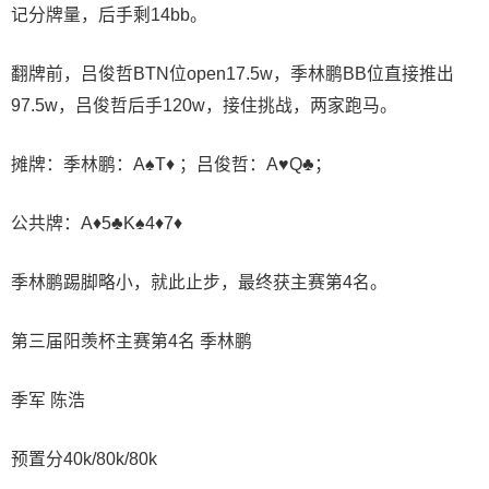
记分牌量，后手剩14bb。
翻牌前，吕俊哲BTN位open17.5w，季林鹏BB位直接推出
97.5w，吕俊哲后手120w，接住挑战，两家跑马。
摊牌：季林鹏：A♠T♦ ；吕俊哲：A♥Q♣；
公共牌：A♦5♣K♠4♦7♦
季林鹏踢脚略小，就此止步，最终获主赛第4名。
第三届阳羡杯主赛第4名 季林鹏
季军 陈浩
预置分40k/80k/80k