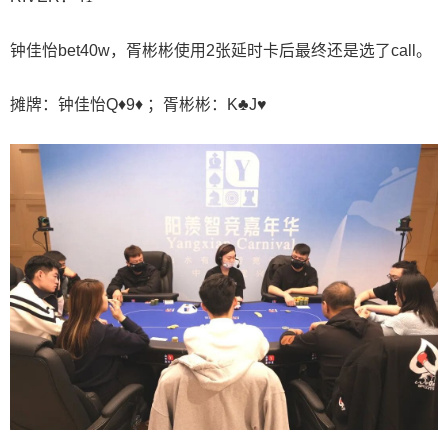
钟佳怡bet40w，胥彬彬使用2张延时卡后最终还是选了call。
摊牌：钟佳怡Q♦9♦ ；胥彬彬：K♣J♥