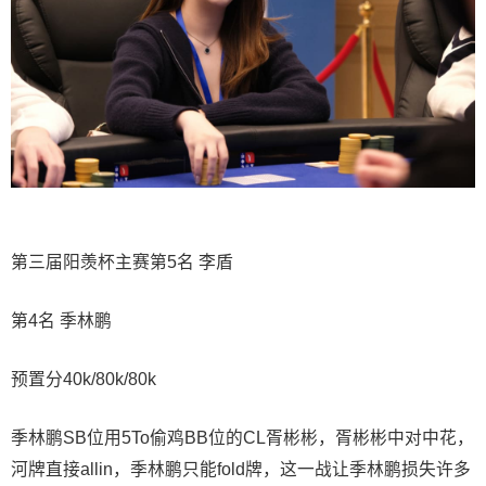
第三届阳羡杯主赛第5名 李盾
第4名 季林鹏
预置分40k/80k/80k
季林鹏SB位用5To偷鸡BB位的CL胥彬彬，胥彬彬中对中花，
河牌直接allin，季林鹏只能fold牌，这一战让季林鹏损失许多