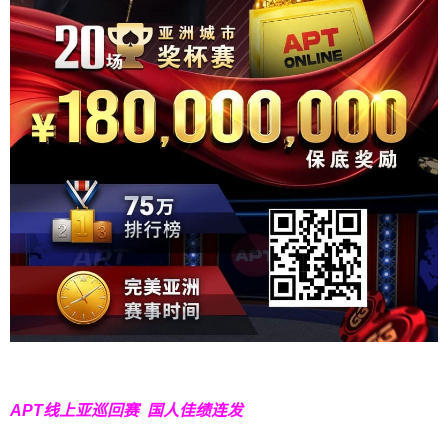
APT线上亚巡回赛
国人佳绩连发