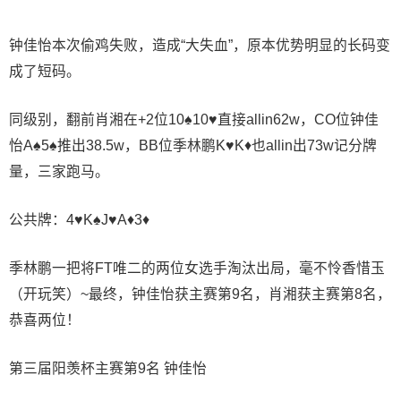
钟佳怡本次偷鸡失败，造成“大失血”，原本优势明显的长码变
成了短码。
同级别，翻前肖湘在+2位10♠10♥直接allin62w，CO位钟佳
怡A♠5♠推出38.5w，BB位季林鹏K♥K♦也allin出73w记分牌
量，三家跑马。
公共牌：4♥K♠J♥A♦3♦
季林鹏一把将FT唯二的两位女选手淘汰出局，毫不怜香惜玉
（开玩笑）~最终，钟佳怡获主赛第9名，肖湘获主赛第8名，
恭喜两位！
第三届阳羡杯主赛第9名 钟佳怡