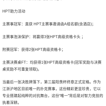
HPT助力活动
主赛事冠军：直获 HPT主赛事邀请函A组名额(含酒店)；
主赛事泡沫保护：将赢得3张HPT高级资格卡头 ；
附赛冠军：获得2张HPT高级资格卡；
主赛决赛桌FT：均获得1张HPT高级资格卡(冠军奖励与决赛
桌奖励不可重复领取)。
当最后一张决胜牌落下，第三届阳羡杯终章正式定格。作为
江浙沪地区目前唯一的扑克赛事，这份精彩更显珍贵，它以
专业搭建起纯粹的对抗舞台，这份“唯一”背后是对智力竞技的
执着深耕。