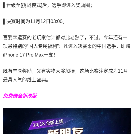
▌
晋级至[挑战模式]后，选手即进入奖励圈；
▌
决赛时间为11月12日03:00。
喜爱幸运赛的老玩家估计都对此老熟了，不过，今年还有一
项最特别的“国人专属福利”：凡进入决赛桌的中国选手，即赠
iPhone 17 Pro Max一支！
既有丰厚奖励，又有实物大奖加持，这场比赛注定成为11月
最具人气的线上盛典。
免费赛全新改版