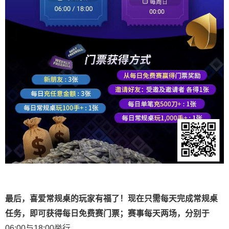
最后，喜爱常规桌的玩家有福了！现在只需每天完成常规桌
任务，即可获得每日免费赛门票；赛事每天两场，分别于
06:00与18:00举行。