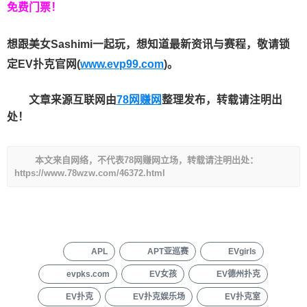
免费门票！
想跟美女Sashimi一起玩，
想知道最新资讯与赛程，
敬请锁
定EV扑克官网(
www.evp99.com
)。
文章来源互联网由
78网赚网
整理发布，转载请注明出
处！
本文来自网络，不代表78网赚网立场，转载请注明出处：
https://www.78wzw.com/46372.html
APL
APT亚巡赛
EVgirls
evpks.com
EV女孩
EV德州扑克
EV扑克
EV扑克娱乐场
EV扑克室