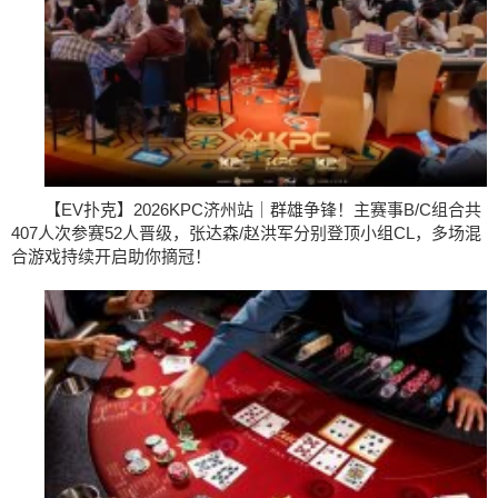
【EV扑克】2026KPC济州站｜群雄争锋！主赛事B/C组合共
407人次参赛52人晋级，张达森/赵洪军分别登顶小组CL，多场混
合游戏持续开启助你摘冠！