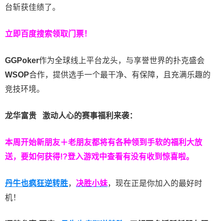
台斩获佳绩了。
立即百度搜索领取门票！
GGPoker
作为全球线上平台龙头，与享誉世界的扑克盛会
WSOP
合作，提供选手一个最干净、有保障，且充满乐趣的
竞技环境。
龙华富贵 激动人心的赛事福利来袭：
本周开始新朋友＋老朋友都将有各种领到手软的福利大放
送，要如何获得!?登入游戏中查看有没有收到惊喜啦。
丹牛也疯狂逆转胜
，
决胜小妹
，现在正是你加入的最好时
机！