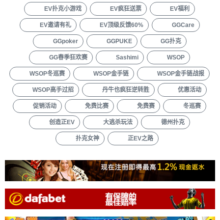
EV扑克小游戏
EV疯狂送票
EV福利
EV邀请有礼
EV顶级反馈60%
GGCare
GGpoker
GGPUKE
GG扑克
GG春季狂欢赛
Sashimi
WSOP
WSOP冬巡赛
WSOP金手链
WSOP金手链战报
WSOP高手过招
丹牛也疯狂逆转胜
优惠活动
促销活动
免费比赛
免费赛
冬巡赛
创造正EV
大逃杀玩法
德州扑克
扑克女神
正EV之路