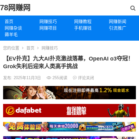
78网赚网
首页
网赚技巧
网赚教程
网赚新闻
网赚杂谈
网赚项目
手机赚钱
引流推广
薅羊毛
您的位置
首页
网赚技巧
【EV扑克】九大AI扑克激战落幕，OpenAI o3夺冠！
Grok失利后迎来人类高手挑战
发布: 2025年11月3日
255
阅读
评论关闭