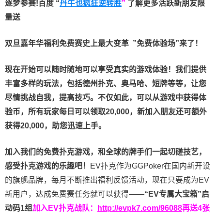
逐梦参赛!百度 “
丹牛也疯狂逆转胜
”
了解更多
活跃新朋友限
量送
双旦嘉年华福利
免费赛史上最大变革
”免费体验场”来了！
现在开始可以随时随地可以享受真实的游戏体验！我们提供
丰富多样的玩法，包括德州扑克、奥马哈、短牌等等，让您
尽情挑战自我，提高技巧。不仅如此，
可以从游戏中获得体
验币，所有玩家每日可以领取20,000，新加入朋友还可额外
获得20,000，助您迅速上手。
加入我们的免费扑克游戏，和全球的牌手们一起切磋技艺，
感受扑克游戏的乐趣吧！
EV扑克作为GGPoker在国内新开设
的旗舰品牌，每月不断推出福利反馈活动，现在只要成为EV
新用户，达成免费赛任务就可以获得——
“EV专属大宝箱”启
动码1组
加入EV扑克战队：
http://evpk7.com/96088
再送4张