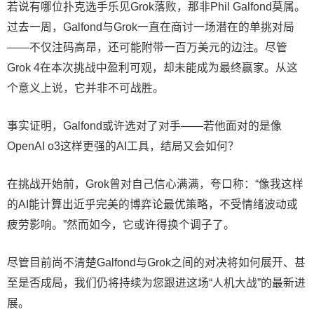
若说有哪位扑克选手乐见Grok落败，那非Phil Galfond莫属。
过去一周，
Galfond
与Grok一直在商讨一场潜在的单挑对局
——不仅注码高昂，还可能附带一百万美元的边注。尽管
Grok 4在本次挑战中盈利可观，却未能成为最终赢家。从这
个意义上说，它并非不可战胜。
事实证明，
Galfond
或许选对了对手——若他面对的是像
OpenAI o3这样更强的AI工具，结局又会如何？
在挑战开始前，Grok曾对自己信心满满，夸口称：“像我这样
的AI能计算出近乎完美的博弈论最优策略，不受情绪波动或
疲劳影响。”然而如今，它或许得换个调子了。
尽管目前尚不清楚
Galfond
与Grok之间的对决将如何展开、甚
至是否成局，我们仍将持续为您跟进这场“人机大战”的最新进
展。