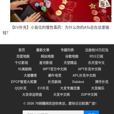
【EV扑克】小盲位的慢性毒药：为什么你的ATo总在这里输
钱？
首页
最新文章
专题列表
注册抢10万红包
百度地图
网站地图
谷歌地图
RSS订阅
千亿影视
星河影视
天堂精品
乐天堂中文
91美剧网
WPT官方中文网
APT扑克中文网
大發體育
蜗牛电竞
APL扑克中文网
EPCP智竟大奖赛
扑克新闻
Dafabet
牌手扑克
QQ扑克
EV扑克
大发专属优惠
大发娱乐
大发幸运转盘
大发中文网
2UP中文网
© 2026
78网赚网
欢迎你来访，愿你日日财源广进！