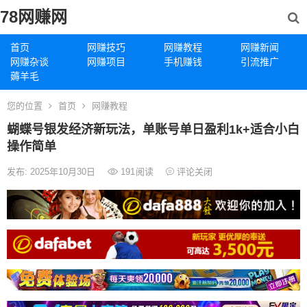
78网赚网
首页
网赚技巧
网赚教程
网赚新闻
网赚杂谈
网赚项目
手机赚钱
引流推广
薅羊毛
您的位置
首页
网赚教程
蝴蝶号银发经济新玩法，单账号单日盈利1k+适合小白
操作简单
发布: 2025年10月30日
191
阅读
评论关闭