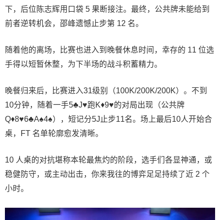
下，后位陈志辉用口袋 5 果断接注。最终，公共牌未能给到
前者逆转机会，邵峰遗憾止步第 12 名。
随着他的离场，比赛也进入到晚餐休息时间，幸存的 11 位选
手得以短暂休整，为下半场的战斗积蓄精力。
晚餐归来后，比赛进入31级别（100K/200K/200K）。不到
10分钟，随着一手5♣J♥跑K♦9♥的对局出现（公共牌
Q♦8♥6♣A♠4♠），短记分5J止步11名。场上最后10人开始合
桌，FT 名单轮廓愈发清晰。
10 人桌的对抗堪称本轮最焦灼的阶段，选手们各显神通，或
稳健防守，或主动出击，你来我往的博弈足足持续了近 2 个
小时。