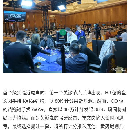
首个级别临近尾声时，第一个关键节点手牌出现。HJ 位的崔
文岗手持 K♥K♣强牌，以 80K 计分果断开池。然而，CO 位
的黄巍崴手握 A♠A♥，直接以 40 万计分发起 3bet，瞬间将对
局压力拉满。面对黄巍崴的强硬反击，崔文岗陷入长时间思
考，最终选择孤注一掷，将所有计分推入底池；黄巍崴则几