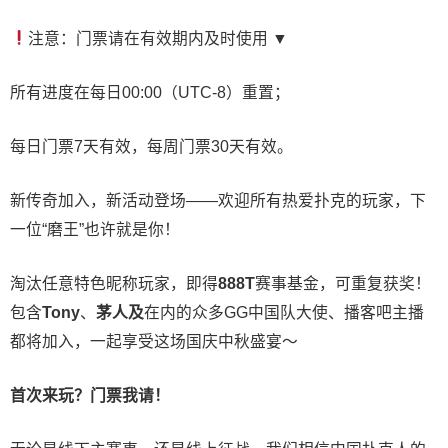
注意：门票请在有效期内及时使用 ▼
所有进度在每日00:00（UTC-8）重置；
每日门票7天有效，每周门票30天有效。
新传奇加入，新活动登场——欢迎所有热爱扑克的玩家，下
一位“磨王”也许就是你！
淘汰任意特色昵称玩家，即得
888T
赛事基金，可重复获奖！
包含
Tony
、
茅人及
在内的众多
GG
中国队大使、播客吧主播
都将加入，一起享受这场国庆中秋盛宴～
首次来玩？门票我请！