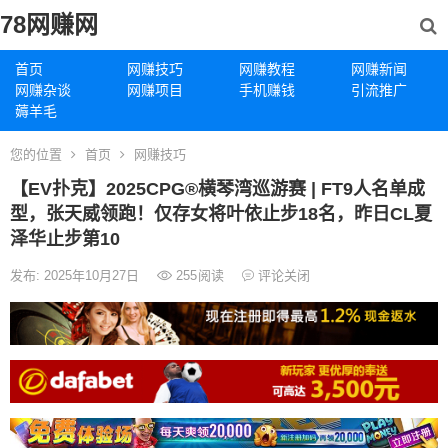
78网赚网
首页
网赚技巧
网赚教程
网赚新闻
网赚杂谈
网赚项目
手机赚钱
引流推广
薅羊毛
您的位置
首页
网赚技巧
【EV扑克】2025CPG®横琴湾巡游赛 | FT9人名单成
型，张天威领跑！仅存女将叶依止步18名，昨日CL夏
泽华止步第10
发布: 2025年10月27日
255
阅读
评论关闭