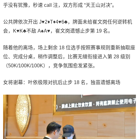
乎没有犹豫，秒速 call 注，双方形成 “天王山对决”。
公共牌依次开出 J♥2♦T♦4♥6♣，牌面未给崔文岗任何逆转机
会，K♥K♣不敌 A♠A♥，崔文岗遗憾止步第 19 名。
随着他的离场，场上剩余 18 位选手按照赛事规则重新抽取座
位、完成分桌，稍作调整后，比赛无缝衔接进入第 28 级别
（50K/100K/100K），竞争氛围愈发紧张。
女将谢幕：叶依极限对抗后止步 18 名，独苗遗憾离场