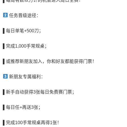
▌
每周有数以万计的机会进入周日主赛！
任务晋级途径：
▌
每日单笔+500刀
；
▌
完成1,000手常规桌
；
▌
或推荐新朋友加入，你和好友都能获得门票！
新朋友专属福利：
▌
新手自动获得3张每日免费赛门票
；
▌
每日任+再送3张
；
▌
完成100手常规桌再得1张！