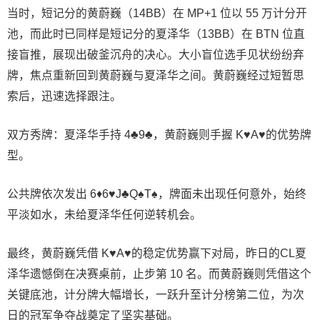
当时，短记分的黄蔚巍（14BB）在 MP+1 位以 55 万计分开
池，而此时已同样是短记分的夏泽华（13BB）在 BTN 位直
接盲推，展现出破釜沉舟的决心。大小盲位选手见状纷纷弃
牌，焦点重新回到黄蔚巍与夏泽华之间。黄蔚巍经过短暂思
索后，迅速选择跟注。
双方秀牌：夏泽华手持 4♣9♣，黄蔚巍则手握 K♥A♥的优势牌
型。
公共牌依次发出 6♦6♥J♣Q♠T♠，牌面未出现任何意外，始终
平淡如水，未给夏泽华任何逆转机会。
最终，黄蔚巍凭借 K♥A♥的稳定优势赢下对局，昨日的CL夏
泽华遗憾倒在决赛桌前，止步第 10 名。而黄蔚巍则凭借这个
关键底池，计分牌大幅增长，一跃升至计分榜第二位，为次
日的冠军争夺战奠定了坚实基础。