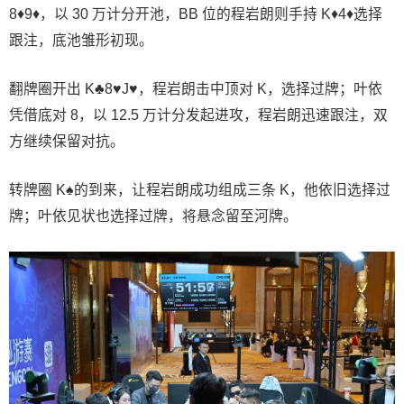
8♦9♦，以 30 万计分开池，BB 位的程岩朗则手持 K♦4♦选择
跟注，底池雏形初现。
翻牌圈开出 K♣8♥J♥，程岩朗击中顶对 K，选择过牌；叶依
凭借底对 8，以 12.5 万计分发起进攻，程岩朗迅速跟注，双
方继续保留对抗。
转牌圈 K♠的到来，让程岩朗成功组成三条 K，他依旧选择过
牌；叶依见状也选择过牌，将悬念留至河牌。