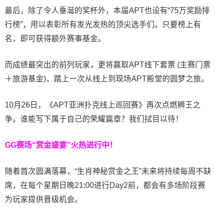
最后，除了令人垂涎的奖杯外，本届APT也设有“75万奖励排
行榜”，用以表彰所有发光发热的顶尖选手们。只要榜上有
名，即可获得额外赛事基金。
而成绩最突出的前列玩家，更将赢取APT线下套票 (主赛门票
＋旅游基金)，踏上一次从线上到现场APT殿堂的圆梦之旅。
10月26日，《APT亚洲扑克线上巡回赛》再次点燃狮王之
争。谁能写下属于自己的荣耀篇章？我们拭目以待！
GG赛场“赏金盛宴”火热进行中！
随着首次圆满落幕，“生肖神秘赏金之王”未来将持续每周不缺
席，在每个星期日晚21:00进行Day2前，都会有多场阶段赛
为玩家提供晋级机会。