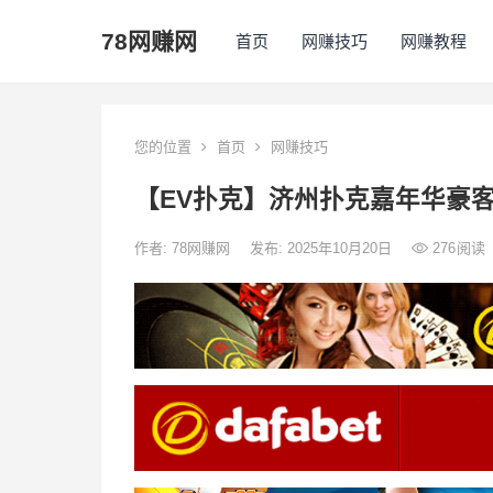
78网赚网
首页
网赚技巧
网赚教程
您的位置
首页
网赚技巧
【EV扑克】济州扑克嘉年华豪客
作者:
78网赚网
发布: 2025年10月20日
276
阅读