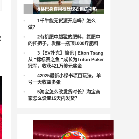
博格巴身穿阿根廷球衣训练引热
议：与法蒂同框现身巴萨基地，大发体
1
千牛能无货源开店吗？怎么
做？
育助力你的致富之路！
2
有机肥中超猛的肥料，氮肥中
竞
的扛把子，发酵一瓶顶1000斤肥料
3
【EV扑克】简讯 | Elton Tsang
从 “锦标赛之鱼 “成长为Triton Poker
冠军，收获421万美元奖金
4
2025最新小绿书项目玩法，单
号一天收益多张
5
淘宝怎么改发货时长？淘宝商
家怎么设置15天内发货？