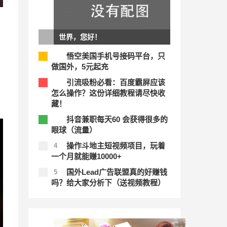
世界，您好！
悟空美国手机号接码平台，只
1
做国外，5元起充
引流吸粉必看：百度霸屏应该
2
怎么操作？这份详细教程请尽快收
藏！
抖音兼职每天60 会获得很多的
3
眼球（流量）
操作斗地主短视频项目，玩着
4
一个月就能赚10000+
国外Lead广告联盟真的好赚钱
5
吗？给大家分析下（送视频教程）