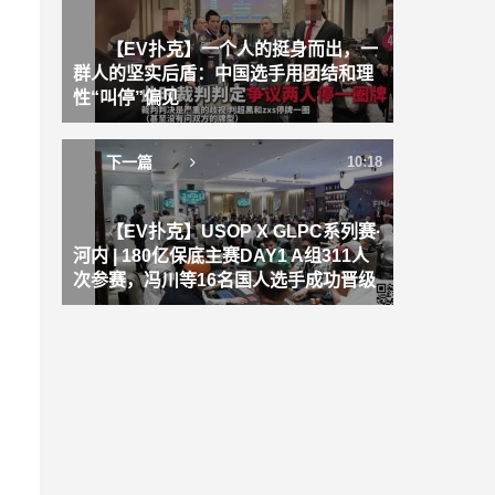
【EV扑克】一个人的挺身而出，一
群人的坚实后盾：中国选手用团结和理
性“叫停”偏见
下一篇
10:18
【EV扑克】USOP X GLPC系列赛·
河内 | 180亿保底主赛DAY1 A组311人
次参赛，冯川等16名国人选手成功晋级