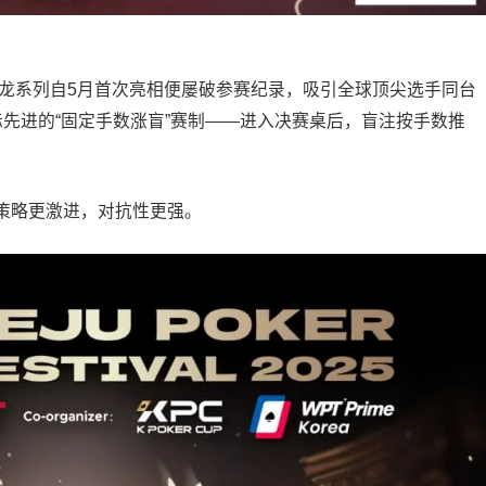
尊龙系列自5月首次亮相便屡破参赛纪录，吸引全球顶尖选手同台
先进的“固定手数涨盲”赛制——进入决赛桌后，盲注按手数推
策略更激进，对抗性更强。