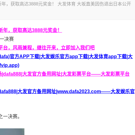
，获取高达3888元奖金！ 大发体育 大坂直美因伤退出日本公开
年，获取高达3888元奖金！
一决赛
平台，风雨兼程，继往开来，立即加入我们吧
(dafa)官方APP下载|大发娱乐官方app下载|大发体育app下载|大
ip.app)
|dafa888|大发官方备用网址|大发彩票平台——大发彩票平台
a888|大发官方备用网址|www.dafa2023.com——大发娱乐官
之一决赛。