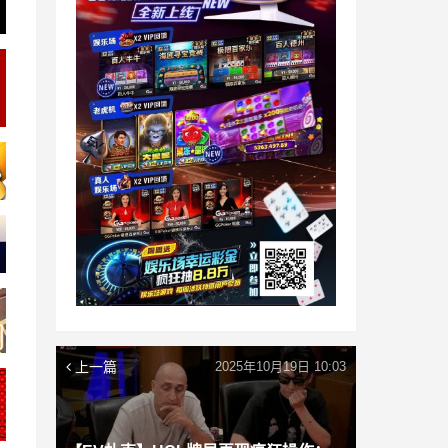
上一篇
2025年10月19日 10:03