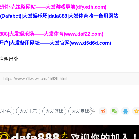
德州扑克策略网站——大发游戏导航(dfyxdh.com)
afabet)|大发娱乐场|dafa888|大发体育唯一备用网站
88|大发娱乐场——大发体育(www.daf22.com)
开户|大发备用网址——大发官网(www.d6d6d.com)
注明出处！
www.78wzw.com/45928.html
发扑克
大发电竞
大发篮球
大发足球