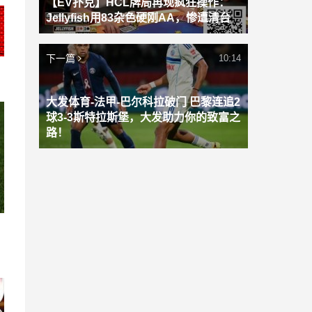
【EV扑克】HCL牌局再现疯狂操作：
Jellyfish用83杂色硬刚AA，惨遭清台
下一篇
10:14
大发体育-法甲-巴尔科拉破门 巴黎连追2
球3-3斯特拉斯堡，大发助力你的致富之
路！