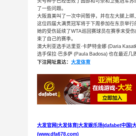
头号种子已经击败了园部和可奈和卫冕冠军苏
了一些问题。
大阪直美叫了一次中间暂停，并在左大腿上绑
这位四届大满贯冠军将于下周参加在东京举行
她的受伤延续了WTA巡回赛球员在赛季末受伤
束了自己的赛季。
澳大利亚选手达里亚·卡萨特金娜 (Daria Kasatki
选手保拉·巴多萨 (Paula Badosa) 也在
下注网址直达：
大发体育
大发官网|大发体育|大发娱乐场|dafabet中国|
(www.dfa678.com)