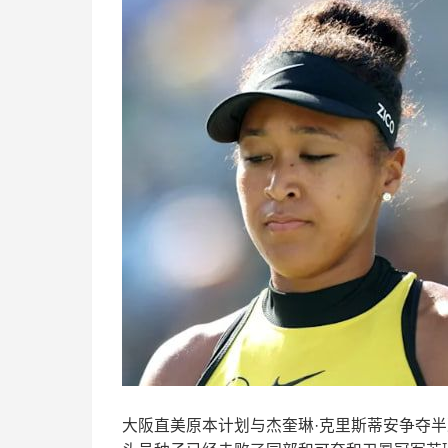
大阪直美原本计划与杰奎琳·克里斯蒂安争夺