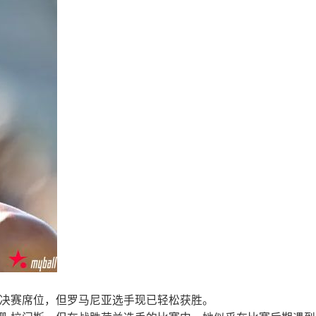
半决赛席位，但罗马尼亚选手现已轻松获胜。