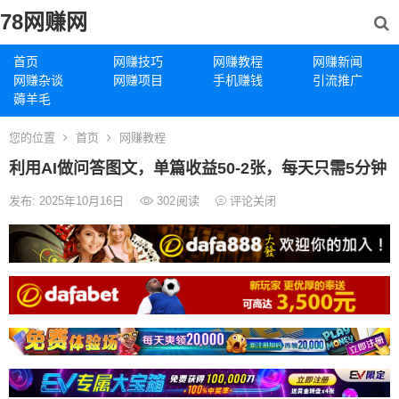
78网赚网
首页
网赚技巧
网赚教程
网赚新闻
网赚杂谈
网赚项目
手机赚钱
引流推广
薅羊毛
您的位置
首页
网赚教程
利用AI做问答图文，单篇收益50-2张，每天只需5分钟
发布: 2025年10月16日
302
阅读
评论关闭