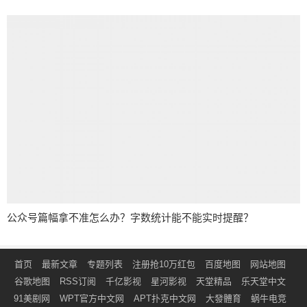
公众号篇幅拿不准怎么办？字数统计能不能实时提醒？
首页
最新文章
专题列表
注册抢10万红包
百度地图
网站地图
谷歌地图
RSS订阅
千亿影视
星河影视
天堂精品
乐天堂中文
91美剧网
WPT官方中文网
APT扑克中文网
大發體育
蜗牛电竞