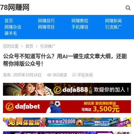
78网赚网
首页
网赚技巧
网赚教程
网赚新闻
网赚杂谈
网赚项目
手机赚钱
引流推广
薅羊毛
您的位置
首页
引流推广
公众号不知道写什么？用AI一键生成文章大纲，还能
帮你排版公众号！
发布: 2025年10月16日
262
阅读
评论关闭