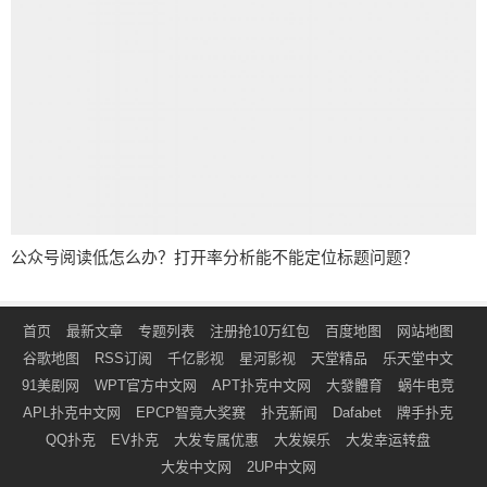
公众号阅读低怎么办？打开率分析能不能定位标题问题？
首页
最新文章
专题列表
注册抢10万红包
百度地图
网站地图
谷歌地图
RSS订阅
千亿影视
星河影视
天堂精品
乐天堂中文
91美剧网
WPT官方中文网
APT扑克中文网
大發體育
蜗牛电竞
APL扑克中文网
EPCP智竟大奖赛
扑克新闻
Dafabet
牌手扑克
QQ扑克
EV扑克
大发专属优惠
大发娱乐
大发幸运转盘
大发中文网
2UP中文网