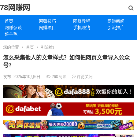
78网赚网
首页
网赚技巧
网赚教程
网赚新闻
网赚杂谈
网赚项目
手机赚钱
引流推广
薅羊毛
您的位置
首页
引流推广
怎么采集他人的文章样式？如何把网页文章导入公众
号？
发布: 2025年10月6日
260
阅读
评论关闭