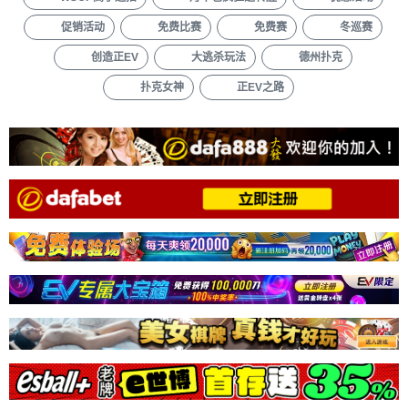
促销活动
免费比赛
免费赛
冬巡赛
创造正EV
大逃杀玩法
德州扑克
扑克女神
正EV之路