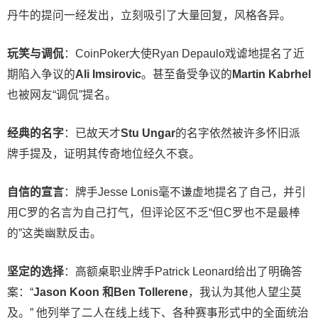
丹牛的提问一经发出，立刻吸引了大量回复，风格各异。
玩笑与调侃
：CoinPoker大使Ryan Depaulo戏谑地提名了近
期陷入争议的
Ali Imsirovic
。甚至备受争议的
Martin Kabrhel
也被网友“调侃”提名。
经典的名字
：已故天才
Stu Ungar
的名字依然被许多怀旧派
牌手提及，证明其传奇地位经久不衰。
自信的宣言
：牌手Jesse Lonis毫不谦虚地提名了自己，并引
用C罗的名言为自己打气，但评论区不乏“但C罗也不是最棒
的”这类幽默反击。
坚定的选择
：高额桌职业牌手Patrick Leonard给出了明确答
案：“
Jason Koon 和Ben Tollerene
，我认为其他人望尘莫
及。” 他列举了二人在线上线下、各种赛事形式中的全面统治