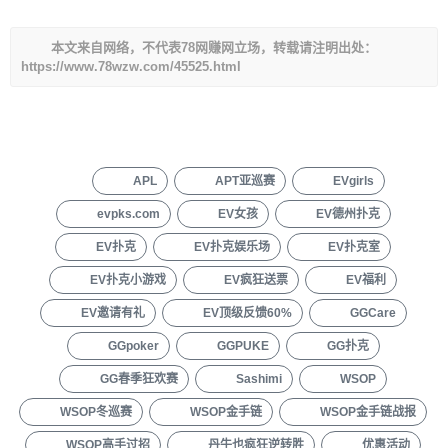
本文来自网络，不代表78网赚网立场，转载请注明出处：
https://www.78wzw.com/45525.html
APL
APT亚巡赛
EVgirls
evpks.com
EV女孩
EV德州扑克
EV扑克
EV扑克娱乐场
EV扑克室
EV扑克小游戏
EV疯狂送票
EV福利
EV邀请有礼
EV顶级反馈60%
GGCare
GGpoker
GGPUKE
GG扑克
GG春季狂欢赛
Sashimi
WSOP
WSOP冬巡赛
WSOP金手链
WSOP金手链战报
WSOP高手过招
丹牛也疯狂逆转胜
优惠活动