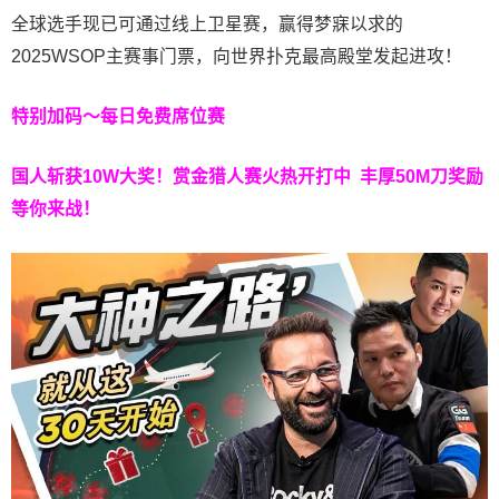
全球选手现已可通过线上卫星赛，赢得梦寐以求的
2025WSOP主赛事门票，向世界扑克最高殿堂发起进攻！
特别加码～每日免费席位赛
国人斩获
10W
大奖！
赏金猎人赛火热开打中 丰厚50M刀奖励
等你来战！