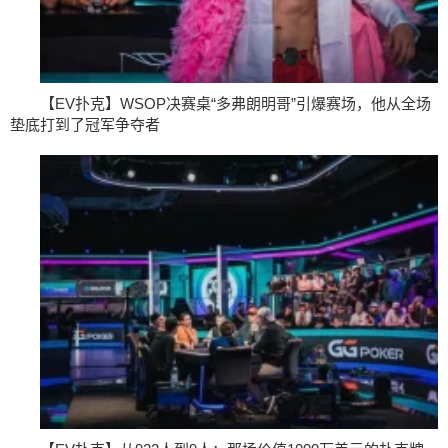
【EV扑克】WSOP决赛桌“多弗朗明哥”引爆赛场，他从全场
垫底打到了冠军争夺者