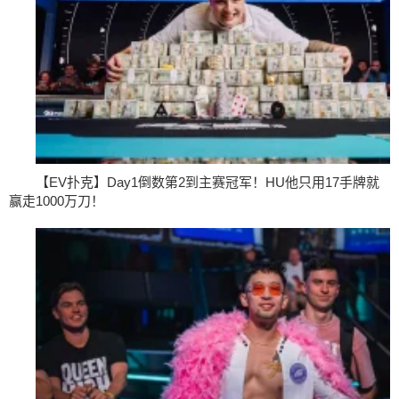
【EV扑克】Day1倒数第2到主赛冠军！HU他只用17手牌就
赢走1000万刀！