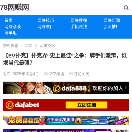
78网赚网
首页
网赚技巧
网赚教程
网赚新闻
网赚杂谈
网赚项目
手机赚钱
引流推广
薅羊毛
您的位置
首页
网赚技巧
【EV扑克】扑克界“史上最佳”之争：牌手们激辩，谁
堪当代最强？
发布: 2025年10月4日
272
阅读
评论关闭