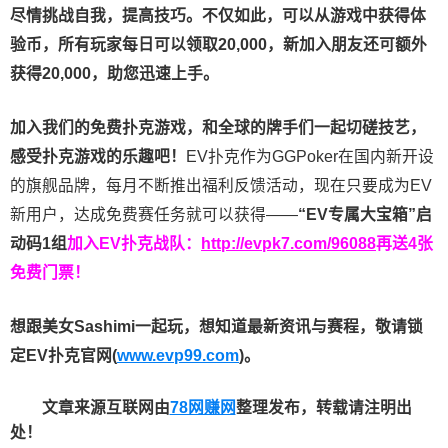
尽情挑战自我，提高技巧。不仅如此，
可以从游戏中获得体
验币，所有玩家每日可以领取20,000，新加入朋友还可额外
获得20,000，助您迅速上手。
加入我们的免费扑克游戏，和全球的牌手们一起切磋技艺，
感受扑克游戏的乐趣吧！
EV扑克作为GGPoker在国内新开设
的旗舰品牌，每月不断推出福利反馈活动，现在只要成为EV
新用户，达成免费赛任务就可以获得——
“EV专属大宝箱”启
动码1组
加入EV扑克战队：
http://evpk7.com/96088
再送4张
免费门票！
想跟美女Sashimi一起玩，
想知道最新资讯与赛程，
敬请锁
定EV扑克官网(
www.evp99.com
)。
文章来源互联网由
78网赚网
整理发布，转载请注明出
处！