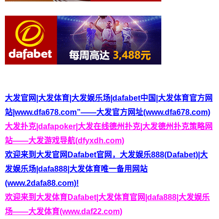
大发官网|大发体育|大发娱乐场|dafabet中国|大发体育官方网
站|www.dfa678.com”——大发官方网址(www.dfa678.com)
大发扑克|dafapoker|大发在线德州扑克|大发德州扑克策略网
站——大发游戏导航(dfyxdh.com)
欢迎来到大发官网Dafabet官网，大发娱乐888(Dafabet)|大
发娱乐场|dafa888|大发体育唯一备用网站
(www.2dafa88.com)!
欢迎来到大发体育Dafabet|大发体育官网|dafa888|大发娱乐
场——大发体育(www.daf22.com)