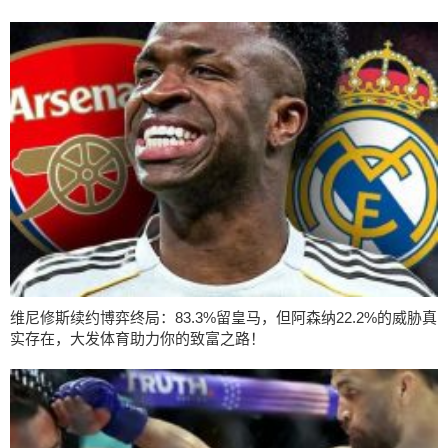
维尼修斯续约博弈终局：83.3%留皇马，但阿森纳22.2%的威胁真
实存在，大发体育助力你的致富之路！