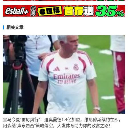
相关文章
皇马今夏“雷厉风行”：迪奥曼德1.4亿加盟，维尼修斯续约在即，
阿森纳“声东击西”策略落空，大发体育助力你的致富之路！