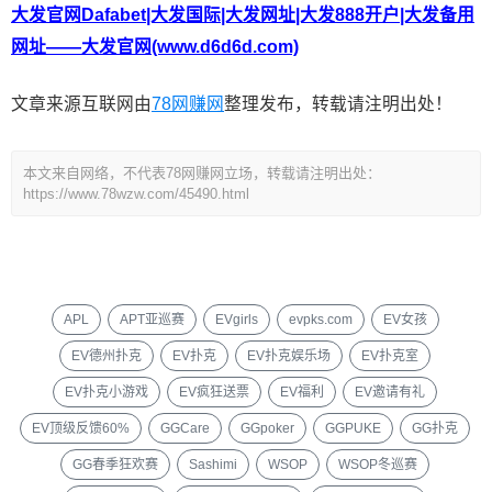
大发官网Dafabet|大发国际|大发网址|大发888开户|大发备用
网址——大发官网(www.d6d6d.com)
文章来源互联网由
78网赚网
整理发布，转载请注明出处！
本文来自网络，不代表78网赚网立场，转载请注明出处：
https://www.78wzw.com/45490.html
APL
APT亚巡赛
EVgirls
evpks.com
EV女孩
EV德州扑克
EV扑克
EV扑克娱乐场
EV扑克室
EV扑克小游戏
EV疯狂送票
EV福利
EV邀请有礼
EV顶级反馈60%
GGCare
GGpoker
GGPUKE
GG扑克
GG春季狂欢赛
Sashimi
WSOP
WSOP冬巡赛