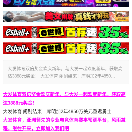
大发体育双倍奖金欢庆新年，与大发一起欢度新年，获取高
达3888元奖金！ 大发体育 闹剧结束！库明加2年4850…
大发体育双倍奖金欢庆新年，与大发一起欢度新年，获取高
达3888元奖金！
大发体育 闹剧结束！库明加2年4850万美元重返勇士
大发体育，亚洲领先的专业电竞体育赛事预测平台，风雨兼
程，继往开来，立即加入我们吧