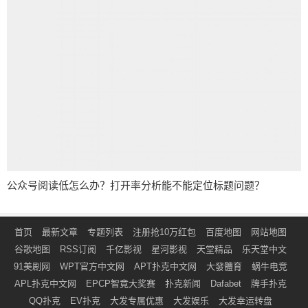
公众号阅读低怎么办？打开率分析能不能定位标题问题？
首页
最新文章
专题列表
注册抢10万红包
百度地图
网站地图
谷歌地图
RSS订阅
千亿影视
星河影视
天堂精品
乐天堂中文
91美剧网
WPT官方中文网
APT扑克中文网
大發體育
蜗牛电竞
APL扑克中文网
EPCP智竟大奖赛
扑克新闻
Dafabet
牌手扑克
QQ扑克
EV扑克
大发专属优惠
大发娱乐
大发幸运转盘