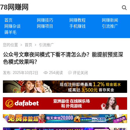
78网赚网
首页
网赚技巧
网赚教程
网赚新闻
网赚杂谈
网赚项目
手机赚钱
引流推广
薅羊毛
您的位置
首页
引流推广
公众号文章夜间模式下看不清怎么办？能提前预览深
色模式效果吗？
发布: 2025年10月2日
254
阅读
评论关闭