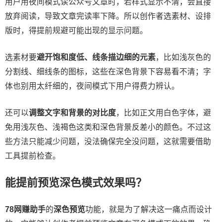
用户用夜间模式读公众号文章时，若样式显示不清，会直接
放弃阅读，导致文章完读率下降。所以创作者选素材、设排
版时，得提前规避可能出现的显示问题。
选素材要
避开饱和度低、线条描边细的元素
，比如浅灰色的
分割线、细线条的图标，这些在深色背景下容易看不清；字
体也别用太纤细的，夜间模式下用户得费力辨认。
还可以
调整文字和背景的对比度
，比如正文用白色字体，避
免用浅灰色、浅褐色这类和深色背景反差小的颜色。不过这
些方法只能减少问题，没法确保完全没问题，这就需要借助
工具提前检查。
能提前预览深色模式效果吗？
78网赚助手
的
深色预览
功能，就是为了解决这一痛点而设计