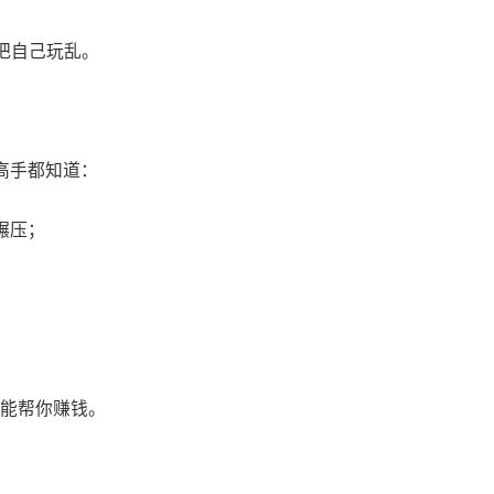
把自己玩乱。
高手都知道：
碾压；
它能帮你赚钱。