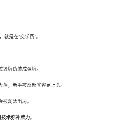
；
，就是在“交学费”。
垃圾牌伪装成强牌。
大落；新手被反超就容易上头。
会被淘汰出局。
用技术弥补牌力
。