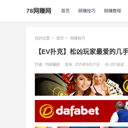
78网赚网
首页
网赚技巧
网赚教程
您的位置
首页
网赚技巧
【EV扑克】松凶玩家最爱的几
作者:
78网赚网
发布: 2025年9月27日
287
阅读