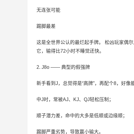
无连张可能
踢脚最差
这是全世界公认的最烂起手牌。 松凶玩家偶尔
它，输得比72小时不睡觉还快。
2. J8o —— 典型的假强牌
新手看到J，总觉得是“高牌”，再配个8，好像
中J时，常被AJ、KJ、QJ轻松压制；
顺子潜力差，命中的大多是低顺或边缘顺；
踢脚严重劣势，导致赢小输大。