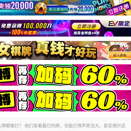
么牌都敢打？ 他们拿着最烂的牌，也能打得声势浩大，甚至偶尔还