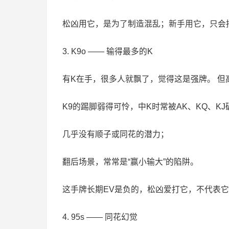
松凶用它，是为了制造混乱；新手用它，只会
3. K9o —— 输得最多的K
有K在手，很多人就飘了，觉得这是强牌。 但
K9的踢脚弱得可怜，中K时常被AK、KQ、KJ
几乎没有顺子或同花的潜力；
翻后场景，常常是“赢小输大”的陷阱。
这手牌长期EV是负的，松凶爱打它，不代表
4. 95s —— 同花幻觉