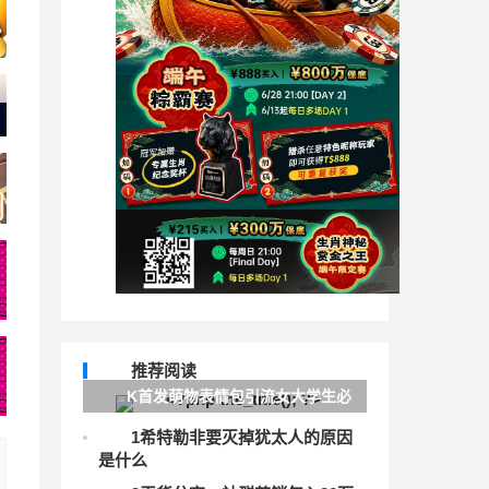
推荐阅读
K首发萌物表情包引流女大学生必
备（思路+揭秘）
1
希特勒非要灭掉犹太人的原因
是什么