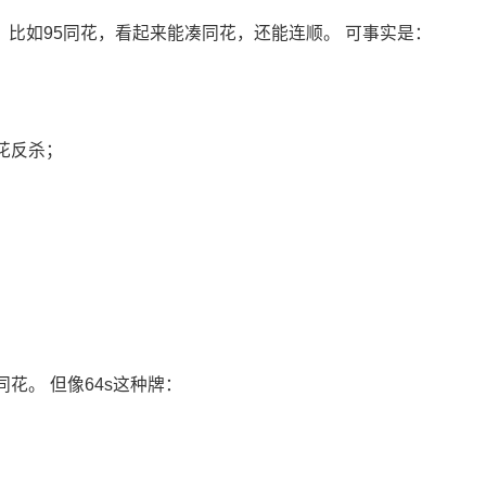
 比如95同花，看起来能凑同花，还能连顺。 可事实是：
花反杀；
花。 但像64s这种牌：