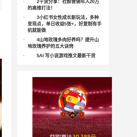
2
干货分享：社群营销年入20万
的高维打法！
3
小红书女性成长新玩法，多种
变现点，单日收益5张+，好复制有手
机就能做
4
山地玫瑰多肉好养吗？提升山
地玫瑰养护的五大诀窍
5
AI 写小说游戏推文最新干货