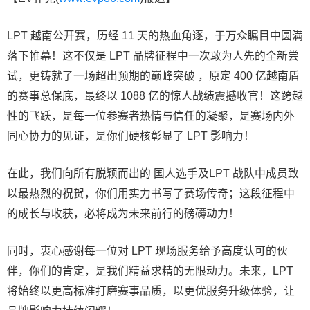
LPT 越南公开赛，历经 11 天的热血角逐，于万众瞩目中圆满
落下帷幕！这不仅是 LPT 品牌征程中一次敢为人先的全新尝
试，更铸就了一场超出预期的巅峰突破 ，原定 400 亿越南盾
的赛事总保底，最终以 1088 亿的惊人战绩震撼收官！这跨越
性的飞跃，是每一位参赛者热情与信任的凝聚，是赛场内外
同心协力的见证，是你们硬核彰显了 LPT 影响力！
在此，我们向所有脱颖而出的 国人选手及LPT 战队中成员致
以最热烈的祝贺，你们用实力书写了赛场传奇；这段征程中
的成长与收获，必将成为未来前行的磅礴动力！
同时，衷心感谢每一位对 LPT 现场服务给予高度认可的伙
伴，你们的肯定，是我们精益求精的无限动力。未来，LPT
将始终以更高标准打磨赛事品质，以更优服务升级体验，让