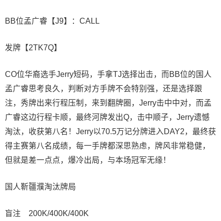
BB位孟广睿【J9】：CALL
发牌【2TK7Q】
CO位华裔选手Jerry短码，手拿TJ选择出击，而BB位的国人
孟广睿思考良久，判断对方手牌不会特别强，还是选择跟
注，秀牌出来行程压制，来到翻牌圈，Jerry击中中对，而孟
广睿这边行程卡顺，最终河牌发出Q，击中顺子，Jerry遗憾
淘汰，收获第八名！Jerry以70.5万记分牌进入DAY2，最终获
得主赛第八名成绩，每一手牌都深思熟虑，牌风非常稳健，
但就是差一点点，爆冷出局，与本场冠军无缘！
国人靳疆濮淘汰牌局
盲注 200K/400K/400K