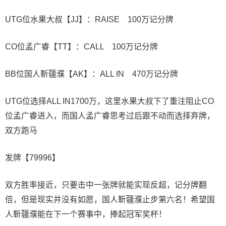
UTG位水果大叔【JJ】：RAISE 100万记分牌
CO位孟广睿【TT】：CALL 100万记分牌
BB位国人靳疆濮【AK】：ALL IN 470万记分牌
UTG位选择ALL IN1700万，这里水果大叔下了重注阻止CO
位孟广睿进入，而国人孟广睿思考过后跟不动而选择弃牌，
双方跑马
发牌【79996】
双方胜率接近，只要击中一张牌就能实现反超，记分牌翻
倍，但是现实并没有如愿，国人靳疆濮止步第六名！希望国
人靳疆濮能在下一个赛事中，捧起冠军奖杯！