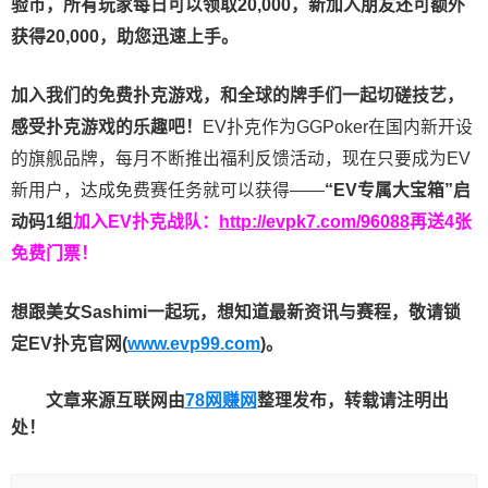
验币，所有玩家每日可以领取20,000，新加入朋友还可额外
获得20,000，助您迅速上手。
加入我们的免费扑克游戏，和全球的牌手们一起切磋技艺，
感受扑克游戏的乐趣吧！
EV扑克作为GGPoker在国内新开设
的旗舰品牌，每月不断推出福利反馈活动，现在只要成为EV
新用户，达成免费赛任务就可以获得——
“EV专属大宝箱”启
动码1组
加入EV扑克战队：
http://evpk7.com/96088
再送4张
免费门票！
想跟美女Sashimi一起玩，
想知道最新资讯与赛程，
敬请锁
定EV扑克官网(
www.evp99.com
)。
文章来源互联网由
78网赚网
整理发布，转载请注明出
处！