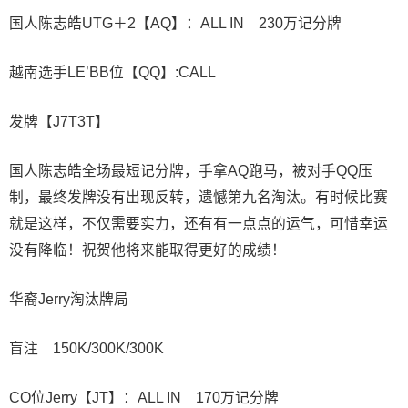
国人陈志皓UTG＋2【AQ】：ALL IN 230万记分牌
越南选手LE’BB位【QQ】:CALL
发牌【J7T3T】
国人陈志皓全场最短记分牌，手拿AQ跑马，被对手QQ压
制，最终发牌没有出现反转，遗憾第九名淘汰。有时候比赛
就是这样，不仅需要实力，还有有一点点的运气，可惜幸运
没有降临！祝贺他将来能取得更好的成绩！
华裔Jerry淘汰牌局
盲注 150K/300K/300K
CO位Jerry【JT】：ALL IN 170万记分牌