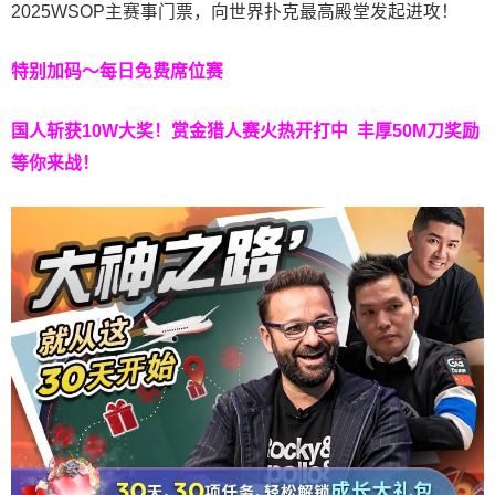
2025WSOP主赛事门票，向世界扑克最高殿堂发起进攻！
特别加码～每日免费席位赛
国人斩获
10W
大奖！
赏金猎人赛火热开打中 丰厚50M刀奖励
等你来战！