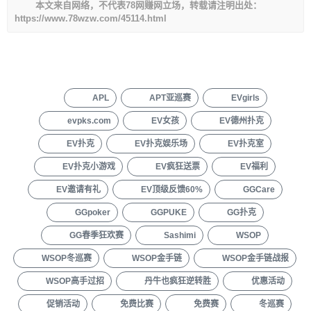
本文来自网络，不代表78网赚网立场，转载请注明出处：
https://www.78wzw.com/45114.html
APL
APT亚巡赛
EVgirls
evpks.com
EV女孩
EV德州扑克
EV扑克
EV扑克娱乐场
EV扑克室
EV扑克小游戏
EV疯狂送票
EV福利
EV邀请有礼
EV顶级反馈60%
GGCare
GGpoker
GGPUKE
GG扑克
GG春季狂欢赛
Sashimi
WSOP
WSOP冬巡赛
WSOP金手链
WSOP金手链战报
WSOP高手过招
丹牛也疯狂逆转胜
优惠活动
促销活动
免费比赛
免费赛
冬巡赛