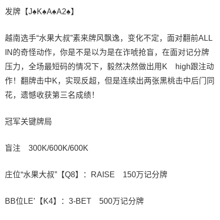
发牌【J♠K♠A♠A2♠】
越南选手“水果大叔”素来牌风飘逸，变化不定，面对翻前ALL
IN的奇怪动作，你是不是以为是在诈唬抢盲，在面对记分牌
压力，全场最短码的情况下，毅然决然做出用K high跟注动
作！翻牌击中K，实现反超，但是连续出两张黑桃击中后门同
花，遗憾收获第三名成绩！
冠军关键牌局
盲注 300K/600K/600K
庄位“水果大叔”【Q8】：RAISE 150万记分牌
BB位LE’【K4】：3-BET 500万记分牌