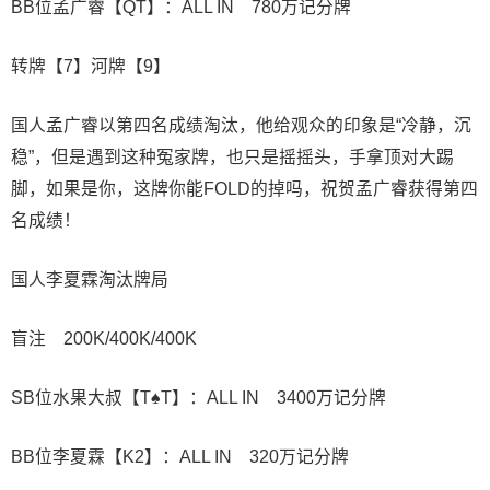
BB位孟广睿【QT】：ALL IN 780万记分牌
转牌【7】河牌【9】
国人孟广睿以第四名成绩淘汰，他给观众的印象是“冷静，沉
稳”，但是遇到这种冤家牌，也只是摇摇头，手拿顶对大踢
脚，如果是你，这牌你能FOLD的掉吗，祝贺孟广睿获得第四
名成绩！
国人李夏霖淘汰牌局
盲注 200K/400K/400K
SB位水果大叔【T♠T】：ALL IN 3400万记分牌
BB位李夏霖【K2】：ALL IN 320万记分牌