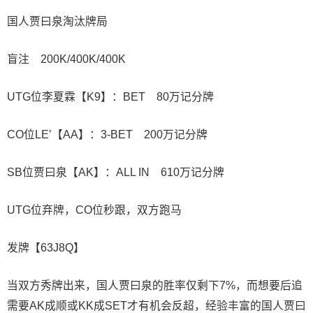
国人贾曰泉淘汰牌局
盲注 200K/400K/400K
UTG位李夏霖【K9】：BET 80万记分牌
CO位LE’【AA】：3-BET 200万记分牌
SB位贾曰泉【AK】：ALL IN 610万记分牌
UTG位弃牌，CO位秒跟，双方跑马
发牌【63J8Q】
当双方秀牌出来，国人贾曰泉的胜率仅剩下7%，而想要后追
需要AK成顺或KK成SET才有机会反超，经验丰富的国人贾曰