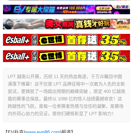
LPT 越南公开赛，历经 11 天的热血角逐，于万众瞩目中圆
满落下帷幕！这不仅是 LPT 品牌征程中一次敢为人先的全新
尝试，更铸就了一场超出预期的巅峰突破 ，原定 400 亿越南
盾的赛事总保底，最终以 1088 亿的惊人战绩震撼收官！这
跨越性的飞跃，是每一位参赛者热情与信任的凝聚，是赛场
内外同心协力的见证，是你们硬核彰显了 LPT 影响力！
【EV扑克(
www.evp86.com
)报道】