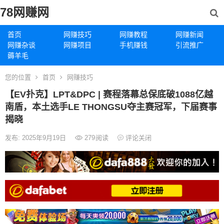
78网赚网
首页
网赚技巧
网赚教程
网赚新闻
网赚杂谈
网赚项目
手机赚钱
引流推广
薅羊毛
您的位置
首页
网赚技巧
【EV扑克】LPT&DPC | 赛程落幕总保底破1088亿越
南盾，本土选手LE THONGSU夺主赛冠军，下届赛事
揭晓
发布: 2025年9月19日
279
阅读
评论关闭