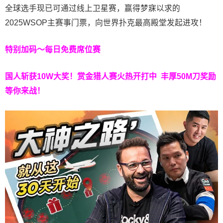
全球选手现已可通过线上卫星赛，赢得梦寐以求的
2025WSOP主赛事门票，向世界扑克最高殿堂发起进攻！
特别加码～每日免费席位赛
国人斩获
10W
大奖！
赏金猎人赛火热开打中 丰厚50M刀奖励
等你来战！