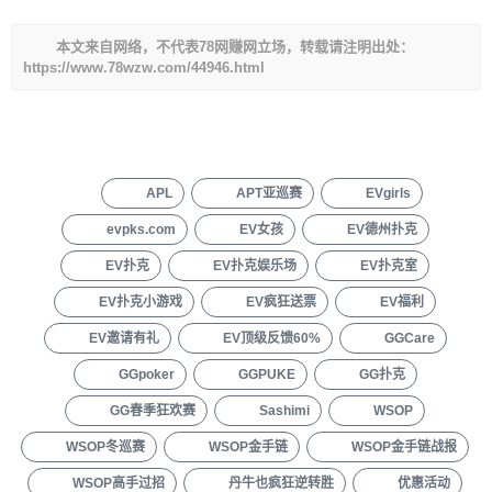
本文来自网络，不代表78网赚网立场，转载请注明出处：
https://www.78wzw.com/44946.html
APL
APT亚巡赛
EVgirls
evpks.com
EV女孩
EV德州扑克
EV扑克
EV扑克娱乐场
EV扑克室
EV扑克小游戏
EV疯狂送票
EV福利
EV邀请有礼
EV顶级反馈60%
GGCare
GGpoker
GGPUKE
GG扑克
GG春季狂欢赛
Sashimi
WSOP
WSOP冬巡赛
WSOP金手链
WSOP金手链战报
WSOP高手过招
丹牛也疯狂逆转胜
优惠活动