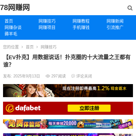
78网赚网
首页
网赚技巧
网赚教程
网赚新闻
网赚杂谈
网赚项目
手机赚钱
引流推广
薅羊毛
您的位置
首页
网赚技巧
【EV扑克】用数据说话！扑克圈的十大流量之王都有
谁？
发布: 2025年9月13日
297
阅读
评论关闭