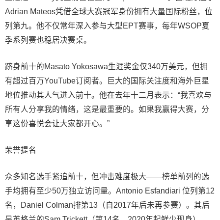
Adrian Mateos凭借全球大赛冠军身份拥有大量国际粉丝，位
列第九。他不仅常年深入参与大型EPT赛事，每年WSOP夏
季系列赛也稳居决赛桌。
跻身前十的Masato Yokosawa生涯奖金仅340万美元，但拥
有超过百万YouTube订阅者。巨大的国际关注度和海外巨星
地位推动其人气进入前十。他在去年十二月表示：“我喜欢与
所有人分享我的情绪，这是最重要的。如果我赢得大赛，分
享这份喜悦会让大家都开心。”
荣誉提名
众多知名选手紧追前十，但冲击难度极大——榜单前列的选
手均拥有至少50万独立访问量。Antonio Esfandiari 位列第12
名，Daniel Colman排第13（自2017年后未再参赛）。其后
是英格兰的Sam Trickett（第14名，2020年起鲜少现身），