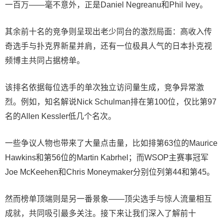
一百万——毫不意外，正是Daniel Negreanu和Phil Ivey。
其余前十名的竞争则呈现出老少同台的激烈局面：高收入传
奇选手与扑克界新星并肩，还有一位极具人气的日本扑克视
频博主共同占据榜单。
该排名依据每位选手的单次独立访问量生成，竞争异常激
烈。例如，知名解说Nick Schulman排在第100位，仅比第97
名的Allen Kessler低几个名次。
一些争议人物也带来了大量点击量，比如排第63位的Maurice
Hawkins和第56位的Martin Kabrhel；而WSOP主赛事冠军
Joe McKeehen和Chris Moneymaker分别位列第44和第45。
然而榜单顶端则是另一番景象——顶尖选手与惊人流量相互
成就，共同吸引最多关注。接下来让我们深入了解前十