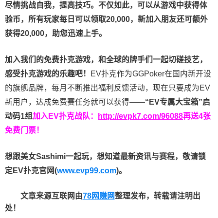
尽情挑战自我，提高技巧。不仅如此，
可以从游戏中获得体
验币，所有玩家每日可以领取20,000，新加入朋友还可额外
获得20,000，助您迅速上手。
加入我们的免费扑克游戏，和全球的牌手们一起切磋技艺，
感受扑克游戏的乐趣吧！
EV扑克作为GGPoker在国内新开设
的旗舰品牌，每月不断推出福利反馈活动，现在只要成为EV
新用户，达成免费赛任务就可以获得——
“EV专属大宝箱”启
动码1组
加入EV扑克战队：
http://evpk7.com/96088
再送4张
免费门票！
想跟美女Sashimi一起玩，
想知道最新资讯与赛程，
敬请锁
定EV扑克官网(
www.evp99.com
)。
文章来源互联网由
78网赚网
整理发布，转载请注明出
处！