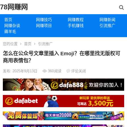
78网赚网
首页
网赚技巧
网赚教程
网赚新闻
网赚杂谈
网赚项目
手机赚钱
引流推广
薅羊毛
您的位置
首页
引流推广
怎么在公众号文章里插入 Emoji？在哪里找无版权可
商用表情包？
发布: 2025年9月13日
360
阅读
评论关闭