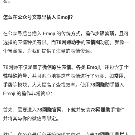
案。
怎么在公众号文章里插入 Emoji？
在公众号后台插入 Emoji 的传统方式，操作步骤繁琐，且可
选择的表情种类有限。而
78网赚助手
的
表情图
功能，就像一
个宝藏库，为我们提供了海量的表情资源。
78网赚不仅涵盖了
微信原生表情、各类 Emoji
，还包含了
个
性特殊符号
，并且贴心地将这些表情进行了分类，如
常用、
手势
等模块，大大提高了查找效率。使用
78网赚助手
插入
Emoji 的操作非常简单：
首先，需要进入
78网赚官网
，下载并安装
78网赚助手
插件，
并将其与你的微信号绑定。
然后，在公众号后台开始编辑文章时，点击
78网赚工具栏
上