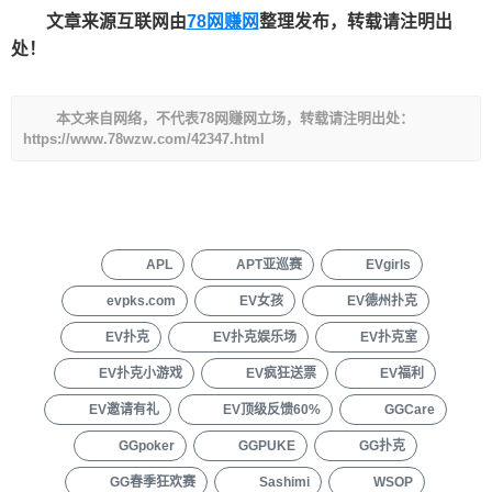
文章来源互联网由
78网赚网
整理发布，转载请注明出
处！
本文来自网络，不代表78网赚网立场，转载请注明出处：
https://www.78wzw.com/42347.html
APL
APT亚巡赛
EVgirls
evpks.com
EV女孩
EV德州扑克
EV扑克
EV扑克娱乐场
EV扑克室
EV扑克小游戏
EV疯狂送票
EV福利
EV邀请有礼
EV顶级反馈60%
GGCare
GGpoker
GGPUKE
GG扑克
GG春季狂欢赛
Sashimi
WSOP