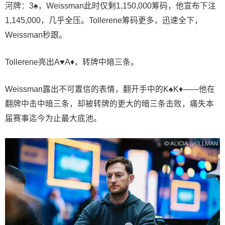
河牌：3♠，Weissman此时仅剩1,150,000筹码，他宣布下注
1,145,000，几乎全压。Tollerene筹码更多，迅速全下，
Weissman秒跟。
Tollerene亮出A♥A♦，转牌中暗三条。
Weissman露出不可置信的表情，翻开手中的K♠K♦——他在
翻牌中击中暗三条，却被转牌的更大的暗三条击败，痛失本
届赛事迄今为止最大底池。