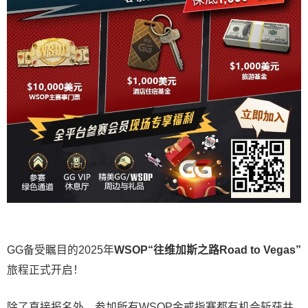
GG备受瞩目的2025年
WSOP“往维加斯之路Road to Vegas”
旅程正式开启！
除了直接报名外，参加所有WSOP金戒指赛都有机会斩获共