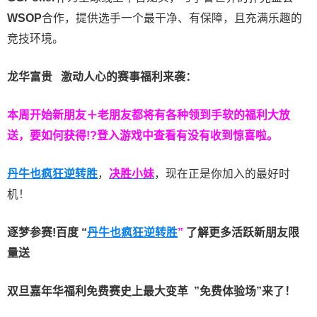
WSOP
合作，提供选手一个最干净、有保障，且充满乐趣的
竞技环境。
龙华富贵 激动人心的赛事福利来袭：
本周开始新朋友＋老朋友都将有各种领到手软的福利大放
送，要如何获得!?登入游戏中查看有没有收到惊喜啦。
丹牛也疯狂逆转胜
，
决胜小妹
，现在正是你加入的最好时
机！
逐梦参赛!百度 “
丹牛也疯狂逆转胜
”
了解更多
活跃新朋友限
量送
双旦嘉年华福利
免费赛史上最大变革
”免费体验场”来了！