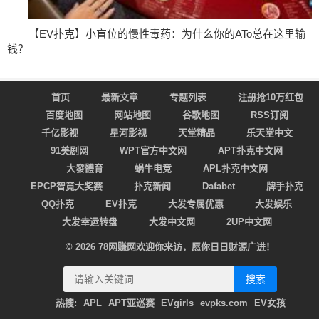
【EV扑克】小盲位的慢性毒药：为什么你的ATo总在这里输
钱？
首页
最新文章
专题列表
注册抢10万红包
百度地图
网站地图
谷歌地图
RSS订阅
千亿影视
星河影视
天堂精品
乐天堂中文
91美剧网
WPT官方中文网
APT扑克中文网
大發體育
蜗牛电竞
APL扑克中文网
EPCP智竟大奖赛
扑克新闻
Dafabet
牌手扑克
QQ扑克
EV扑克
大发专属优惠
大发娱乐
大发幸运转盘
大发中文网
2UP中文网
© 2026
78网赚网
欢迎你来访，愿你日日财源广进！
搜索
热搜:
APL
APT亚巡赛
EVgirls
evpks.com
EV女孩