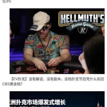
仅3%
【EV扑克】没有解说、没有剧本，这档扑克节目凭什么杀回
CBS黄金档？