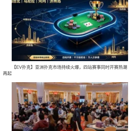
【EV扑克】亚洲扑克市场持续火爆，四站赛事同时开赛热潮
再起