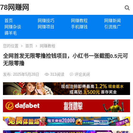
78网赚网
首页
网赚技巧
网赚教程
网赚新闻
网赚杂谈
网赚项目
手机赚钱
引流推广
薅羊毛
您的位置
首页
网赚教程
全网首发无限零撸捡钱项目，小红书一张截图0.5元可
无限零撸
发布: 2025年5月28日
313
阅读
评论关闭