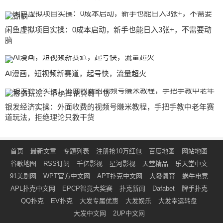
闲鱼虚拟项目实操：0成本启动，新手也能日入3张+，不需要动
脑
AI漫画，短视频新赛道，起号快，流量超火
银发经济实操：外面收费的视频号賺米教程，手把手教中老年赛
道玩法，拒绝理论只教干货
首页
最新文章
专题列表
注册抢10万红包
百度地图
网站地图
谷歌地图
RSS订阅
千亿影视
星河影视
天堂精品
乐天堂中文
91美剧网
WPT官方中文网
APT扑克中文网
大發體育
蜗牛电竞
APL扑克中文网
EPCP智竟大奖赛
扑克新闻
Dafabet
牌手扑克
QQ扑克
EV扑克
大发专属优惠
大发娱乐
大发幸运转盘
大发中文网
2UP中文网