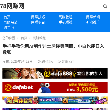
78网赚网
首页
网赚技巧
网赚教程
网赚新闻
网赚杂谈
网赚项目
手机赚钱
引流推广
薅羊毛
您的位置
首页
网赚教程
手把手教你用AI制作迪士尼经典画面，小白也能日入
数张
发布: 2025年5月22日
284
阅读
评论关闭