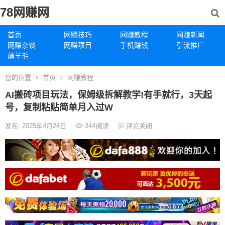
78网赚网
首页
网赚技巧
网赚教程
网赚新闻
网赚杂谈
网赚项目
手机赚钱
引流推广
薅羊毛
您的位置
首页
网赚教程
AI搬砖项目玩法，保姆级拆解教学!有手就行，3天起
号，复制粘贴简单月入过W
发布: 2025年4月24日
344
阅读
评论关闭