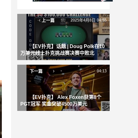
上一篇
2025年4月8日 04:55
、
【EV扑克】话题 | Doug Polk在10
万美元线上扑克挑战赛决赛中败北
下一篇
04:13
【EV扑克】 Alex Foxen获第8个
PGT冠军 奖金突破4500万美元