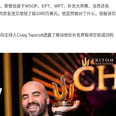
，荣誉加身于WSOP、EPT、WPT、扑克大师赛，当然还有
ney的奖金池又增加了超1000万美元。他显然做对了什么，但秘诀究
ney向主持人Craig Tapscott透露了推动他在扑克界取得空前成功的