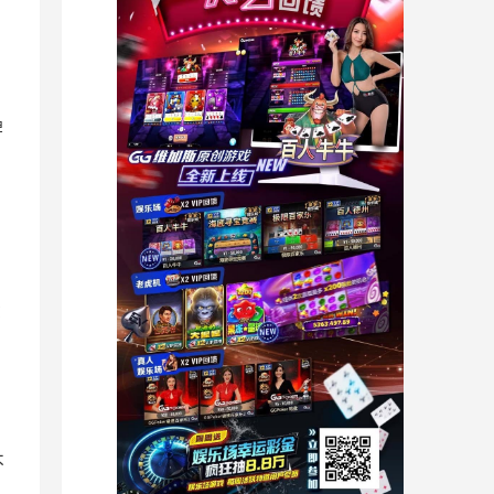
牌
念
不