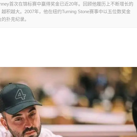
enney首次在锦标赛中赢得奖金已近20年。回顾他履历上不断增长的
大。2007年，他在纽约Turning Stone赛事中以五位数奖金
及的扑克纪录。