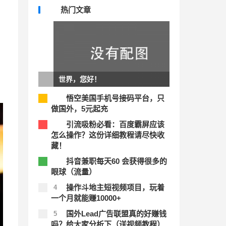
热门文章
世界，您好！
悟空美国手机号接码平台，只
1
做国外，5元起充
引流吸粉必看：百度霸屏应该
2
怎么操作？这份详细教程请尽快收
藏！
抖音兼职每天60 会获得很多的
3
眼球（流量）
操作斗地主短视频项目，玩着
4
一个月就能赚10000+
国外Lead广告联盟真的好赚钱
5
吗？给大家分析下（送视频教程）