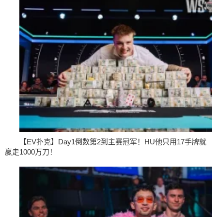
【EV扑克】Day1倒数第2到主赛冠军！HU他只用17手牌就
赢走1000万刀！