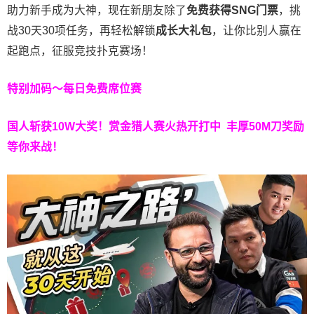
助力新手成为大神，现在新朋友除了
免费获得SNG门票
，挑
战30天30项任务，再轻松解锁
成长大礼包
，让你比别人赢在
起跑点，征服竞技扑克赛场！
特别加码～每日免费席位赛
国人斩获
10W
大奖！
赏金猎人赛火热开打中 丰厚50M刀奖励
等你来战！