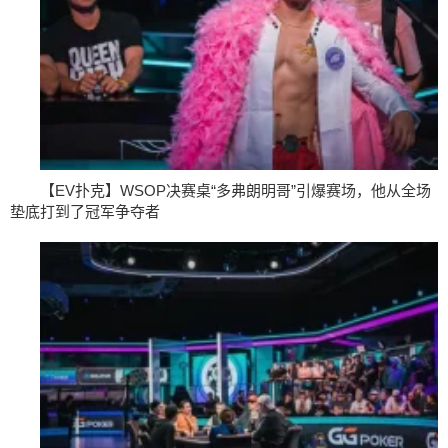
【EV扑克】WSOP决赛桌“多弗朗明哥”引爆赛场，他从全场
垫底打到了冠军争夺者