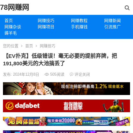
78网赚网
首页
网赚技巧
网赚教程
网赚新闻
网赚杂谈
网赚项目
手机赚钱
引流推广
薅羊毛
您的位置
首页
网赚技巧
【EV扑克】低级错误！毫无必要的提前弃牌，把
191,800美元的大池搞丢了
发布: 2024年12月8日
505
阅读
评论关闭