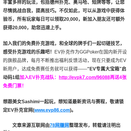
丰富多样的玩法，包括德州扑克、奥马哈、短牌等等，让您
尽情挑战自我，提高技巧。不仅如此，
可以从游戏中获得体
验币，所有玩家每日可以领取20,000，新加入朋友还可额外
获得20,000，助您迅速上手。
加入我们的免费扑克游戏，和全球的牌手们一起切磋技艺，
感受扑克游戏的乐趣吧！
EV扑克作为GGPoker在国内新开设
的旗舰品牌，每月不断推出福利反馈活动，现在只要成为EV
新用户，达成免费赛任务就可以获得——
“EV专属大宝箱”启
动码1组
加入EV扑克战队：
http://evpk7.com/96088
再送4张
免费门票！
想跟美女Sashimi一起玩，
想知道最新资讯与赛程，
敬请锁
定EV扑克官网(
www.evp86.com
)。
文章来源互联网由
78网赚网
整理发布，转载请注明出