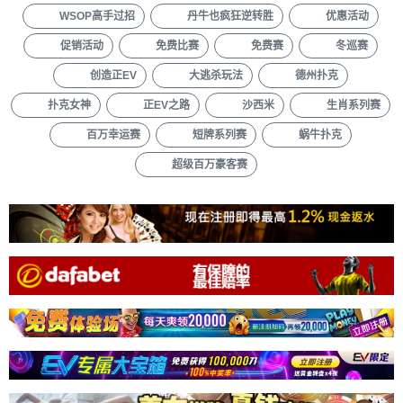
WSOP高手过招
丹牛也疯狂逆转胜
优惠活动
促销活动
免费比赛
免费赛
冬巡赛
创造正EV
大逃杀玩法
德州扑克
扑克女神
正EV之路
沙西米
生肖系列赛
百万幸运赛
短牌系列赛
蜗牛扑克
超级百万豪客赛