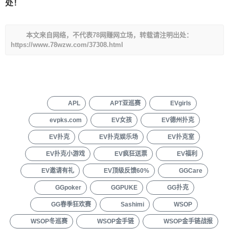
处！
本文来自网络，不代表78网赚网立场，转载请注明出处：
https://www.78wzw.com/37308.html
APL
APT亚巡赛
EVgirls
evpks.com
EV女孩
EV德州扑克
EV扑克
EV扑克娱乐场
EV扑克室
EV扑克小游戏
EV疯狂送票
EV福利
EV邀请有礼
EV顶级反馈60%
GGCare
GGpoker
GGPUKE
GG扑克
GG春季狂欢赛
Sashimi
WSOP
WSOP冬巡赛
WSOP金手链
WSOP金手链战报