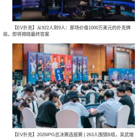
【EV扑克】从922人到9人：那场价值1000万美元的扑克牌
局，即将揭晓最终答案
【EV扑克】2026IPG总决赛选拔赛 | 263人围猎B组，吴武煌