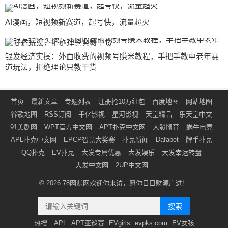
AI漫画，短视频新赛道，起号快，流量超火
银发经济实操：外面收费的视频号賺米教程，手把手教中老年赛
道玩法，拒绝理论只教干货
首页
最新文章
专题列表
注册抢10万红包
百度地图
网站地图
谷歌地图
RSS订阅
千亿影视
星河影视
天堂精品
乐天堂中文
91美剧网
WPT官方中文网
APT扑克中文网
大發體育
蜗牛电竞
APL扑克中文网
EPCP智竟大奖赛
扑克新闻
Dafabet
牌手扑克
QQ扑克
EV扑克
大发专属优惠
大发娱乐
大发幸运转盘
大发中文网
2UP中文网
© 2026
78网赚网
欢迎你来访，愿你日日财源广进！
搜索
热搜:
APL
APT亚巡赛
EVgirls
evpks.com
EV女孩