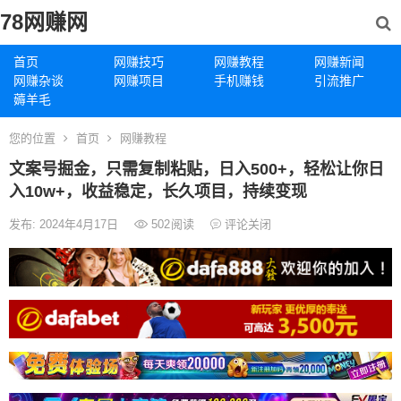
78网赚网
首页
网赚技巧
网赚教程
网赚新闻
网赚杂谈
网赚项目
手机赚钱
引流推广
薅羊毛
您的位置
首页
网赚教程
文案号掘金，只需复制粘贴，日入500+，轻松让你日
入10w+，收益稳定，长久项目，持续变现
发布: 2024年4月17日
502
阅读
评论关闭