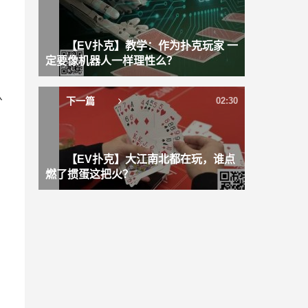
【EV扑克】教学：作为扑克玩家 一
定要像机器人一样理性么？
从
下一篇
02:30
【EV扑克】大江南北都在玩，谁点
燃了掼蛋这把火？