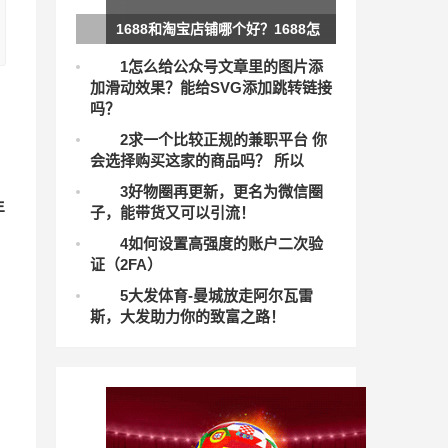
1688和淘宝店铺哪个好？1688怎
么开店？
1
怎么给公众号文章里的图片添
加滑动效果？能给SVG添加跳转链接
吗？
2
求一个比较正规的兼职平台 你
会选择购买这家的商品吗？ 所以
3
好物圈再更新，更名为微信圈
年
子，能带货又可以引流！
4
如何设置高强度的账户二次验
证（2FA）
5
大发体育-曼城放走阿尔瓦雷
斯，大发助力你的致富之路！