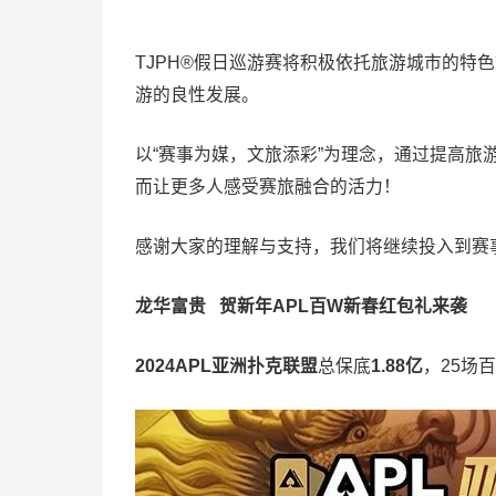
TJPH®假日巡游赛将积极依托旅游城市的特
游的良性发展。
以“赛事为媒，文旅添彩”为理念，通过提高
而让更多人感受赛旅融合的活力！
感谢大家的理解与支持，我们将继续投入到赛
龙华富贵 贺新年
APL
百W新春红包礼
来袭
2024APL亚洲扑克联盟
总保底
1.88亿
，25场