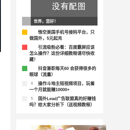
世界，您好！
悟空美国手机号接码平台，只
1
做国外，5元起充
引流吸粉必看：百度霸屏应该
2
怎么操作？这份详细教程请尽快收
藏！
抖音兼职每天60 会获得很多的
3
眼球（流量）
操作斗地主短视频项目，玩着
4
一个月就能赚10000+
国外Lead广告联盟真的好赚钱
5
吗？给大家分析下（送视频教程）