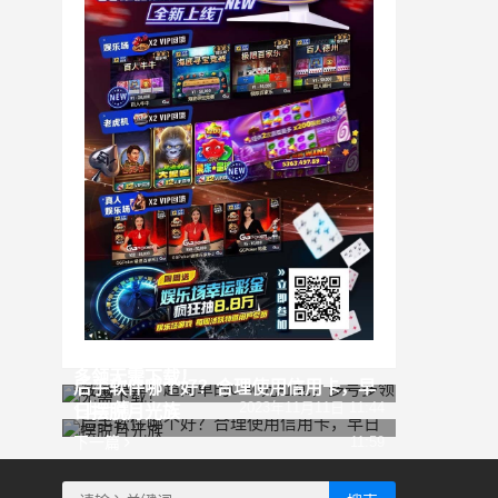
减减单单：超简单的0.30元红包，多号
多领无需下载！
后手软件哪个好？合理使用信用卡，早
上一篇
2023年11月11日 11:44
日摆脱月光族
下一篇
11:59