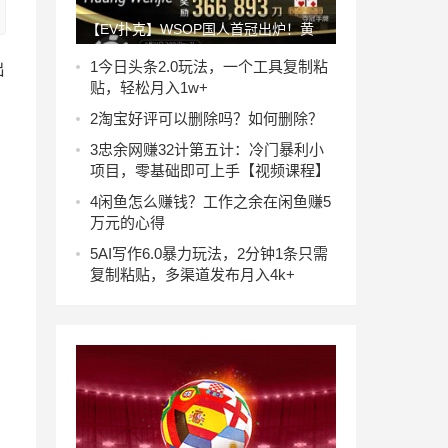
【EV扑克】WSOP国人首冠出炉！黄
文杰力压茅人及 勇夺#26单挑赛冠军，
1
今日头条2.0玩法，一个工具复制粘
出
贴，轻松月入1w+
前主赛冠军也成手下败将！
2
淘宝好评可以删除吗？如何删除？
3
忠余网赚32计第五计：冷门暴利小
项目，零基础即可上手【视频课程】
4
闲鱼怎么赚钱？工作之余在闲鱼赚5
万元的心得
5
AI写作6.0暴力玩法，2分钟1条只需
复制粘贴，多渠道发布月入4k+