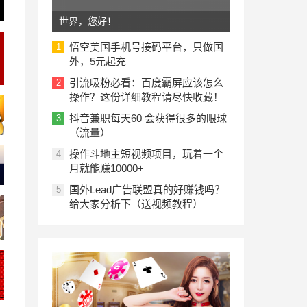
世界，您好！
悟空美国手机号接码平台，只做国
1
外，5元起充
引流吸粉必看：百度霸屏应该怎么
2
操作？这份详细教程请尽快收藏！
抖音兼职每天60 会获得很多的眼球
3
（流量）
操作斗地主短视频项目，玩着一个
4
月就能赚10000+
国外Lead广告联盟真的好赚钱吗？
5
给大家分析下（送视频教程）