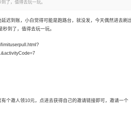
秒到了，值得去玩一玩。
奖励延迟到账，小白觉得可能是跑路台，就没发，今天偶然进去刷
是秒到了，值得去玩一玩。
imituserpull.html?
&activityCode=7
就有个邀人领10元，点进去获得自己的邀请链接即可，邀请一个