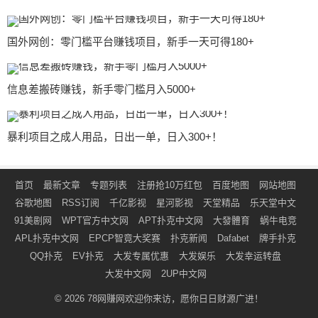
国外网创：零门槛平台赚钱项目，新手一天可得180+
信息差搬砖赚钱，新手零门槛月入5000+
暴利项目之成人用品，日出一单，日入300+！
首页
最新文章
专题列表
注册抢10万红包
百度地图
网站地图
谷歌地图
RSS订阅
千亿影视
星河影视
天堂精品
乐天堂中文
91美剧网
WPT官方中文网
APT扑克中文网
大發體育
蜗牛电竞
APL扑克中文网
EPCP智竟大奖赛
扑克新闻
Dafabet
牌手扑克
QQ扑克
EV扑克
大发专属优惠
大发娱乐
大发幸运转盘
大发中文网
2UP中文网
© 2026
78网赚网
欢迎你来访，愿你日日财源广进！