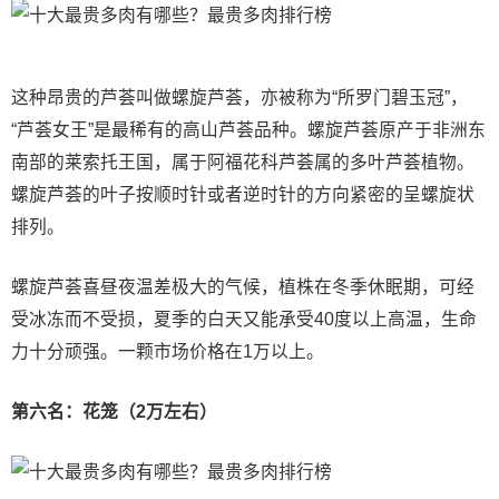
这种昂贵的芦荟叫做螺旋芦荟，亦被称为“所罗门碧玉冠”，
“芦荟女王”是最稀有的高山芦荟品种。螺旋芦荟原产于非洲东
南部的莱索托王国，属于阿福花科芦荟属的多叶芦荟植物。
螺旋芦荟的叶子按顺时针或者逆时针的方向紧密的呈螺旋状
排列。
螺旋芦荟喜昼夜温差极大的气候，植株在冬季休眠期，可经
受冰冻而不受损，夏季的白天又能承受40度以上高温，生命
力十分顽强。一颗市场价格在1万以上。
第六名：花笼（2万左右）