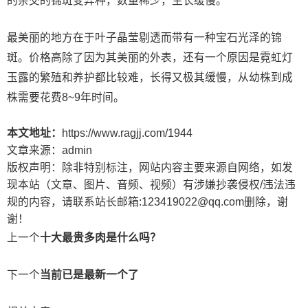
的杂交的锦斑变异种，数量稀少，生长缓慢。
最美丽的地方在于叶子晶莹剔透而带有一种宝石光泽的锦
斑。价格高除了因为其美丽的外表，还有一个原因是霓虹灯
玉露的繁殖和养护都比较难，长得又极其缓慢，从幼株到成
株需要花费8~9年时间。
本文地址：
https://www.ragjj.com/1944
文章来源：
admin
版权声明：
除非特别标注，网站内容主要来源自网络，如发
现本站（文章、图片、音频、视频）有涉嫌抄袭侵权/违法违
规的内容，请联系站长邮箱:123419022@qq.com删除，谢
谢！
上一个
十大最贵多肉是什么吗？
下一个
当前已是最新一个了