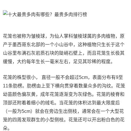
花笼也被称为皱棱球，为仙人掌科皱棱球属的多肉植物，原
产于墨西哥东北部的一个小山谷中，这种植物只生长于这个
山谷里布满石灰岩质石块的陡峭石壁上，而且花笼生长极其
缓慢，大约每年生长一毫米左右，足见其珍稀的程度。
花笼的株型很小， 直径一般不会超过5cm，表面分布有9至
11条肋楞。肋楞由上至下横向贯穿着数量众多的沟纹。花笼
幼苗颜色偏灰黄，成年花笼逐渐变为灰绿色。花笼的棱脊和
顶部还附着着细小的绒毛。当花笼的体积达到最大限度后
（一般为5cm）就会在旁边生出侧枝，通常会在一个大型花
笼的四周发现群生的小型侧枝。花笼还可以开出粉白色的花
朵。