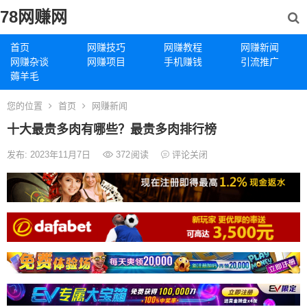
78网赚网
首页
网赚技巧
网赚教程
网赚新闻
网赚杂谈
网赚项目
手机赚钱
引流推广
薅羊毛
您的位置
首页
网赚新闻
十大最贵多肉有哪些？最贵多肉排行榜
发布: 2023年11月7日
372
阅读
评论关闭