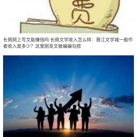
长佩网上写文能赚钱吗 长佩文学收入怎么样：晋江文学城一般作
者收入是多少？这里刚发文被编编勾搭