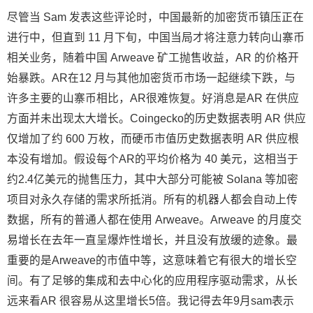
尽管当 Sam 发表这些评论时，中国最新的加密货币镇压正在
进行中，但直到 11 月下旬，中国当局才将注意力转向山寨币
相关业务，随着中国 Arweave 矿工抛售收益，AR 的价格开
始暴跌。AR在12 月与其他加密货币市场一起继续下跌，与
许多主要的山寨币相比，AR很难恢复。好消息是AR 在供应
方面并未出现太大增长。Coingecko的历史数据表明 AR 供应
仅增加了约 600 万枚，而硬币市值历史数据表明 AR 供应根
本没有增加。假设每个AR的平均价格为 40 美元，这相当于
约2.4亿美元的抛售压力，其中大部分可能被 Solana 等加密
项目对永久存储的需求所抵消。所有的机器人都会自动上传
数据，所有的普通人都在使用 Arweave。Arweave 的月度交
易增长在去年一直呈爆炸性增长，并且没有放缓的迹象。最
重要的是Arweave的市值中等，这意味着它有很大的增长空
间。有了足够的集成和去中心化的应用程序驱动需求，从长
远来看AR 很容易从这里增长5倍。我记得去年9月sam表示