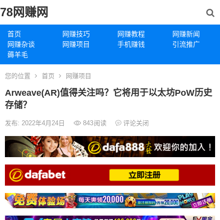
78网赚网
首页
网赚技巧
网赚教程
网赚新闻
网赚杂谈
网赚项目
手机赚钱
引流推广
薅羊毛
您的位置
首页
网赚项目
Arweave(AR)值得关注吗？它将用于以太坊PoW历史
存储？
发布: 2022年4月24日
843
阅读
评论关闭