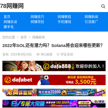
78网赚网
首页
网赚技巧
网赚教程
网赚新闻
网赚杂谈
网赚项目
手机赚钱
引流推广
薅羊毛
您的位置
首页
网赚新闻
2022年SOL还有潜力吗？Solana将会迎来哪些更新？
发布: 2022年4月24日
961
阅读
评论关闭