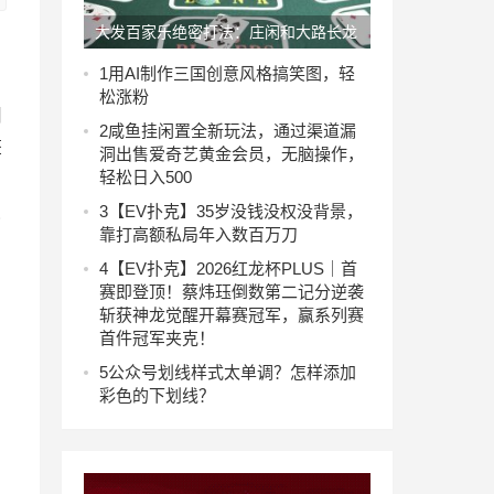
大发百家乐绝密打法：庄闲和大路长龙
趋势切入点
1
用AI制作三国创意风格搞笑图，轻
松涨粉
目
2
咸鱼挂闲置全新玩法，通过渠道漏
整
洞出售爱奇艺黄金会员，无脑操作，
轻松日入500
3
【EV扑克】35岁没钱没权没背景，
更
靠打高额私局年入数百万刀
的
4
【EV扑克】2026红龙杯PLUS｜首
赛即登顶！蔡炜珏倒数第二记分逆袭
斩获神龙觉醒开幕赛冠军，赢系列赛
首件冠军夹克！
5
公众号划线样式太单调？怎样添加
彩色的下划线？