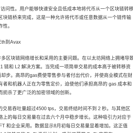
是可访问性。用户能够快速安全且低成本地将代币从一个区块链转
区块链桥来完成，这是一种允许将代币或任意数据从一个链传输
作性。
h到Avax
制许多区块链网络增长和采用的主要问题。在以太坊网络上拥堵导
L1 链和 L2 解决方案。当完成一项简单交易的成本高于被转移资
而却步。高昂的gas费使零售参与者付出代价，并使商业模式在财
者和机器人正在为零售定价，迫使他们承担高昂的 gas 成本和
而扼杀了更广泛的加密领域的创新。
e 的交易吞吐量超过4500 tps，交易终结时间不到 2 秒。与其他区
e 网络上的每日交易量在过去六个月中稳步增长。这种吸引力对应于
NFT 和企业采用。数据显示8月初每日交易量显着增加。这正值