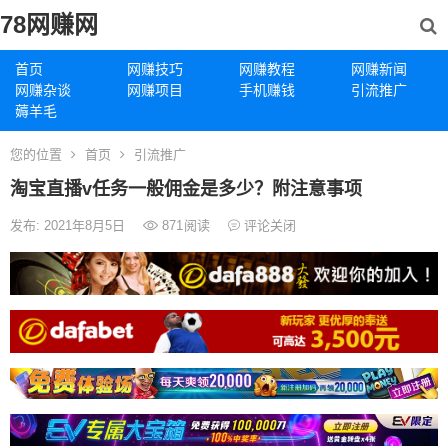
78网赚网
首页
网赚技巧
网赚教程
网赚新闻
网赚杂谈
网赚项目
手机赚钱
引流推广
薅羊毛
您的位置
首页
引流推广
淘宝直播v任务一般佣金是多少？附注意事项
发布: 2021年8月5日
871
阅读
评论关闭