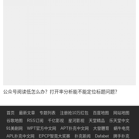
公众号阅读低怎么办？打开率分析能不能定位标题问题？
首页
最新文章
专题列表
注册抢10万红包
百度地图
网站地图
谷歌地图
RSS订阅
千亿影视
星河影视
天堂精品
乐天堂中文
91美剧网
WPT官方中文网
APT扑克中文网
大發體育
蜗牛电竞
APL扑克中文网
EPCP智竟大奖赛
扑克新闻
Dafabet
牌手扑克