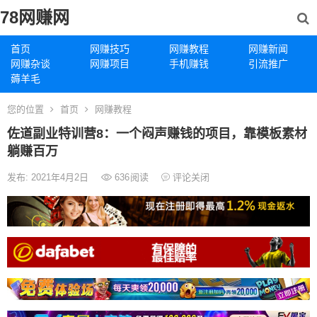
78网赚网
首页
网赚技巧
网赚教程
网赚新闻
网赚杂谈
网赚项目
手机赚钱
引流推广
薅羊毛
您的位置
首页
网赚教程
佐道副业特训营8：一个闷声赚钱的项目，靠模板素材
躺赚百万
发布: 2021年4月2日
636
阅读
评论关闭